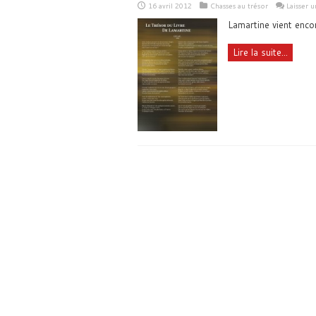
16 avril 2012
Chasses au trésor
Laisser 
Lamartine vient enco
Lire la suite...