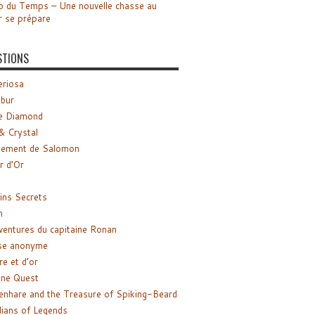
o du Temps – Une nouvelle chasse au
r se prépare
STIONS
riosa
ibur
e Diamond
& Crystal
gement de Salomon
ir d’Or
ns Secrets
m
ventures du capitaine Ronan
se anonyme
re et d’or
ne Quest
enhare and the Treasure of Spiking-Beard
ians of Legends