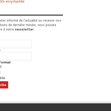
tite encyclopédie
ster informé de l'actualité ou recevoir nos
tions de dernière minute, vous pouvez
re à notre
newsletter
.
o
Format
l
t
ile