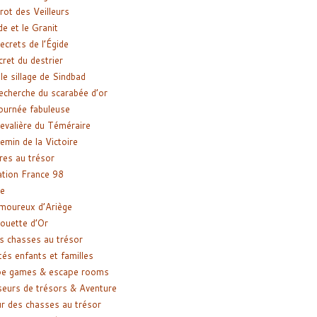
rot des Veilleurs
de et le Granit
ecrets de l’Égide
cret du destrier
le sillage de Sindbad
recherche du scarabée d’or
ournée fabuleuse
evalière du Téméraire
emin de la Victoire
res au trésor
tion France 98
e
moureux d’Ariège
ouette d’Or
s chasses au trésor
tés enfants et familles
pe games & escape rooms
eurs de trésors & Aventure
r des chasses au trésor