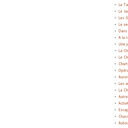
Le Ta
Le Ja
Les S
Le se
Dans 
A la 
Une j
La Ch
Le Ch
Chart
Opéra
Auror
Les a
La Ch
Autre
Activi
Esca
Chass
Autou