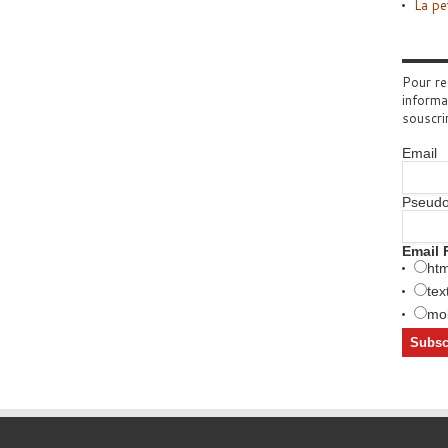
La pe
Pour re
informa
souscri
Email
Pseud
Email 
htm
tex
mob