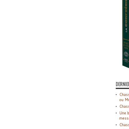
DERNIE
Chass
ou M
Chass
Une b
mess
Chass