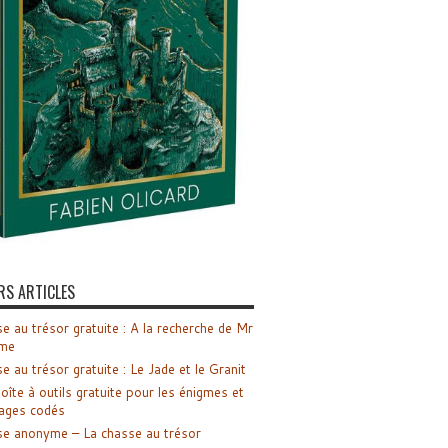
RS ARTICLES
e au trésor gratuite : A la recherche de Mr
me
e au trésor gratuite : Le Jade et le Granit
oîte à outils gratuite pour les énigmes et
ages codés
e anonyme – La chasse au trésor