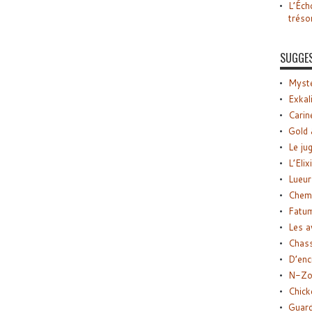
L’Éch
tréso
SUGGE
Myste
Exkal
Carin
Gold 
Le ju
L’Elix
Lueur
Chemi
Fatu
Les a
Chas
D’enc
N-Zo
Chick
Guard