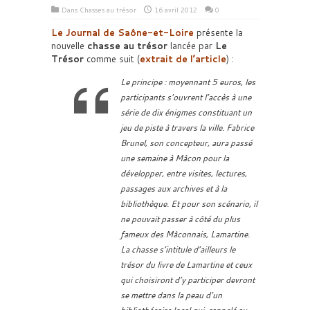
Dans
Chasses au trésor
16 avril 2012
0
Le Journal de Saône-et-Loire
présente la
nouvelle
chasse au trésor
lancée par
Le
Trésor
comme suit (
extrait de l’article
) :
Le principe : moyennant 5 euros, les
participants s’ouvrent l’accès à une
série de dix énigmes constituant un
jeu de piste à travers la ville. Fabrice
Brunel, son concepteur, aura passé
une semaine à Mâcon pour la
développer, entre visites, lectures,
passages aux archives et à la
bibliothèque. Et pour son scénario, il
ne pouvait passer à côté du plus
fameux des Mâconnais, Lamartine.
La chasse s’intitule d’ailleurs le
trésor du livre de Lamartine et ceux
qui choisiront d’y participer devront
se mettre dans la peau d’un