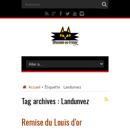
Accueil
»
Étiquette :
Landunvez
Tag archives :
Landunvez
Remise du Louis d’or