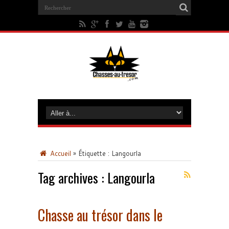
Accueil
»
Étiquette :
Langourla
Tag archives :
Langourla
Chasse au trésor dans le