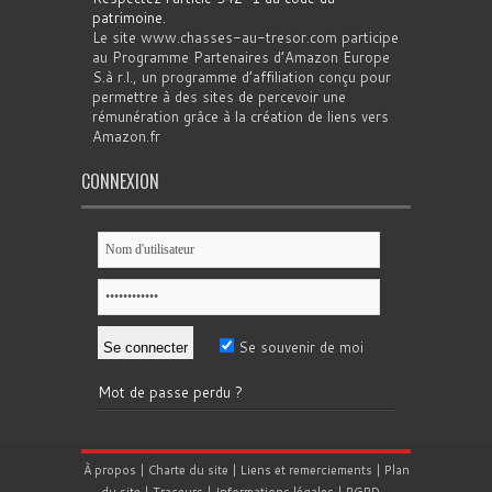
patrimoine
.
Le site www.chasses-au-tresor.com participe
au Programme Partenaires d’Amazon Europe
S.à r.l., un programme d’affiliation conçu pour
permettre à des sites de percevoir une
rémunération grâce à la création de liens vers
Amazon.fr
CONNEXION
Se souvenir de moi
Mot de passe perdu ?
À propos
|
Charte du site
|
Liens et remerciements
|
Plan
du site
|
Traceurs
|
Informations légales
|
RGPD
-