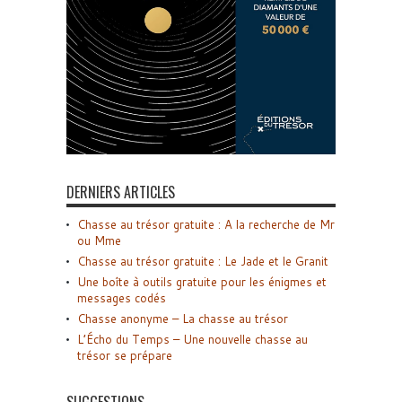
DERNIERS ARTICLES
Chasse au trésor gratuite : A la recherche de Mr
ou Mme
Chasse au trésor gratuite : Le Jade et le Granit
Une boîte à outils gratuite pour les énigmes et
messages codés
Chasse anonyme – La chasse au trésor
L’Écho du Temps – Une nouvelle chasse au
trésor se prépare
SUGGESTIONS