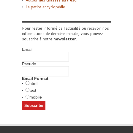
Autour des chasses au trésor
La petite encyclopédie
Pour rester informé de l'actualité ou recevoir nos
informations de dernière minute, vous pouvez
souscrire à notre
newsletter
.
Email
Pseudo
Email Format
html
text
mobile