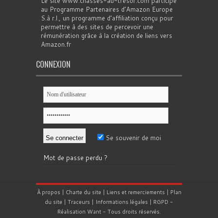
Le site www.chasses-au-tresor.com participe
au Programme Partenaires d’Amazon Europe
S.à r.l., un programme d’affiliation conçu pour
permettre à des sites de percevoir une
rémunération grâce à la création de liens vers
Amazon.fr
CONNEXION
Se souvenir de moi
Mot de passe perdu ?
À propos
|
Charte du site
|
Liens et remerciements
|
Plan
du site
|
Traceurs
|
Informations légales
|
RGPD
-
Réalisation
Want
- Tous droits réservés.