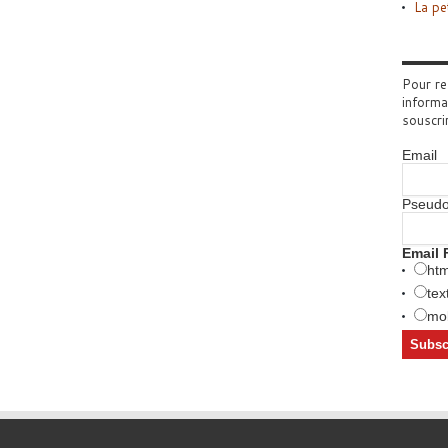
La pe
Pour re
informa
souscri
Email
Pseud
Email 
htm
tex
mob