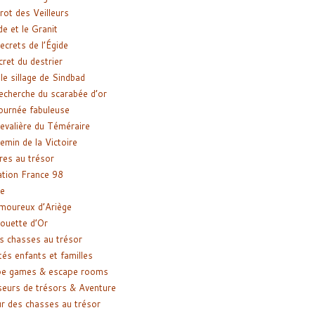
rot des Veilleurs
de et le Granit
ecrets de l’Égide
cret du destrier
le sillage de Sindbad
recherche du scarabée d’or
ournée fabuleuse
evalière du Téméraire
emin de la Victoire
res au trésor
tion France 98
e
moureux d’Ariège
ouette d’Or
s chasses au trésor
tés enfants et familles
pe games & escape rooms
eurs de trésors & Aventure
r des chasses au trésor