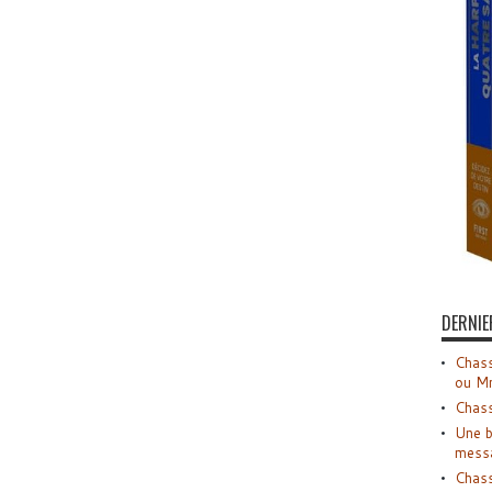
DERNIE
Chass
ou M
Chass
Une b
mess
Chass