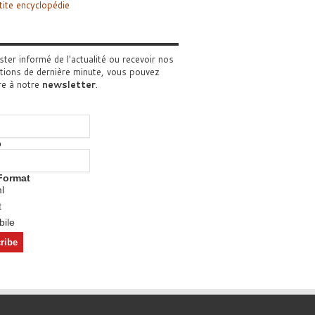
tite encyclopédie
ster informé de l'actualité ou recevoir nos
tions de dernière minute, vous pouvez
re à notre
newsletter
.
o
Format
l
t
ile