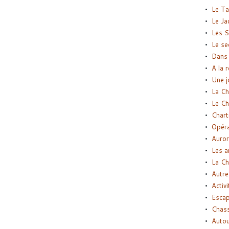
Le Ta
Le Ja
Les S
Le se
Dans 
A la 
Une j
La Ch
Le Ch
Chart
Opéra
Auror
Les a
La Ch
Autre
Activi
Esca
Chass
Autou