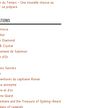
o du Temps – Une nouvelle chasse au
r se prépare
STIONS
riosa
ibur
e Diamond
& Crystal
gement de Salomon
ir d’Or
ns Secrets
m
ventures du capitaine Ronan
se anonyme
re et d’or
ne Quest
enhare and the Treasure of Spiking-Beard
ians of Legends