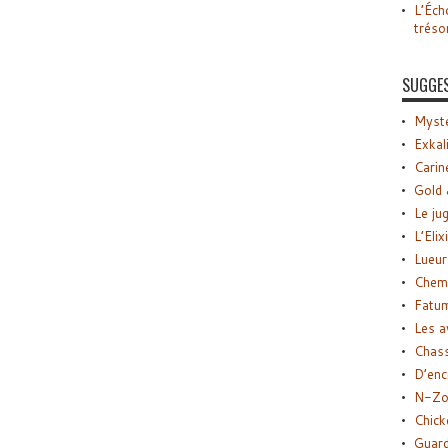
L’Éch
tréso
SUGGE
Myste
Exkal
Carin
Gold 
Le ju
L’Elix
Lueur
Chemi
Fatu
Les a
Chas
D’enc
N-Zo
Chick
Guard