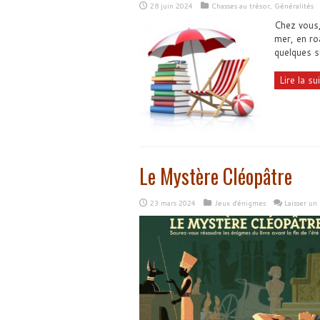
28 juin 2024
Chasses au trésor
,
Généralités
Chez vous,
mer, en roa
quelques s
Lire la sui
Le Mystère Cléopâtre
23 mars 2024
Jeux d'énigmes
Laisser u