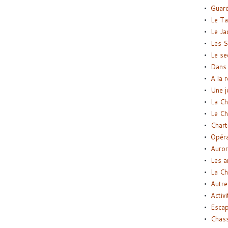
Guard
Le Ta
Le Ja
Les S
Le se
Dans 
A la 
Une j
La Ch
Le Ch
Chart
Opéra
Auror
Les a
La Ch
Autre
Activi
Esca
Chass