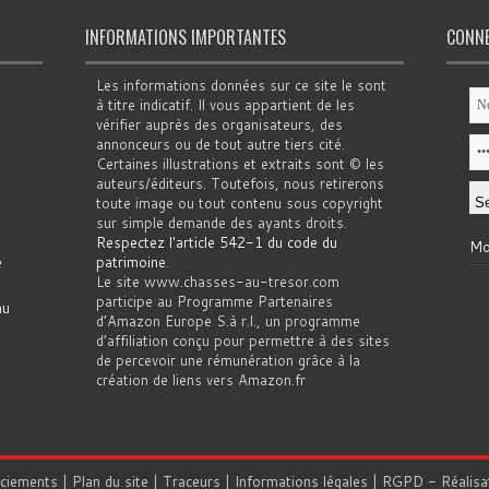
INFORMATIONS IMPORTANTES
CONN
Les informations données sur ce site le sont
à titre indicatif. Il vous appartient de les
vérifier auprès des organisateurs, des
annonceurs ou de tout autre tiers cité.
Certaines illustrations et extraits sont © les
auteurs/éditeurs. Toutefois, nous retirerons
toute image ou tout contenu sous copyright
sur simple demande des ayants droits.
Respectez l'article 542-1 du code du
Mo
e
patrimoine
.
Le site www.chasses-au-tresor.com
participe au Programme Partenaires
au
d’Amazon Europe S.à r.l., un programme
d’affiliation conçu pour permettre à des sites
de percevoir une rémunération grâce à la
création de liens vers Amazon.fr
rciements
|
Plan du site
|
Traceurs
|
Informations légales
|
RGPD
- Réalisa