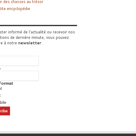
r des chasses au trésor
tite encyclopédie
ster informé de l'actualité ou recevoir nos
tions de dernière minute, vous pouvez
re à notre
newsletter
.
o
Format
l
t
ile