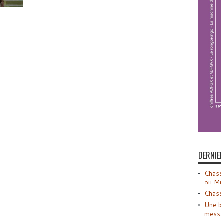
DERNIE
Chass
ou M
Chass
Une b
mess