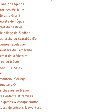
ians of Legends
rot des Veilleurs
de et le Granit
ecrets de l’Égide
cret du destrier
le sillage de Sindbad
recherche du scarabée d’or
ournée fabuleuse
evalière du Téméraire
emin de la Victoire
res au trésor
tion France 98
e
moureux d’Ariège
ouette d’Or
s chasses au trésor
tés enfants et familles
pe games & escape rooms
eurs de trésors & Aventure