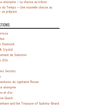
e anonyme – La chasse au trésor
o du Temps – Une nouvelle chasse au
r se prépare
STIONS
riosa
ibur
e Diamond
& Crystal
gement de Salomon
ir d’Or
ns Secrets
m
ventures du capitaine Ronan
se anonyme
re et d’or
ne Quest
enhare and the Treasure of Spiking-Beard