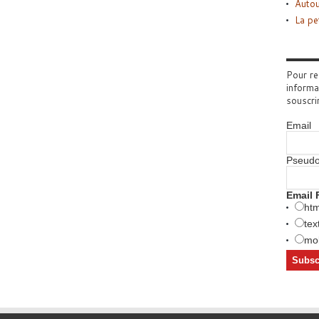
Autou
La pe
Pour re
informa
souscri
Email
Pseud
Email 
htm
tex
mob