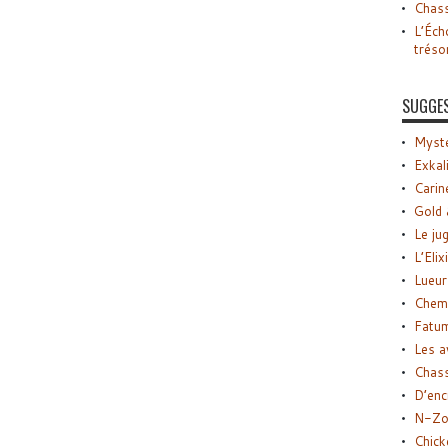
Chass
L’Éch
tréso
SUGGE
Myste
Exkal
Carin
Gold 
Le ju
L’Elix
Lueur
Chemi
Fatu
Les a
Chas
D’enc
N-Zo
Chick