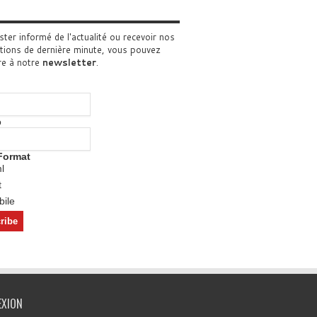
ster informé de l'actualité ou recevoir nos
tions de dernière minute, vous pouvez
re à notre
newsletter
.
o
Format
l
t
ile
EXION