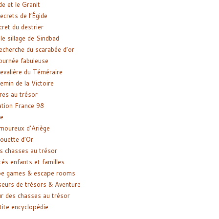
de et le Granit
ecrets de l’Égide
cret du destrier
le sillage de Sindbad
recherche du scarabée d’or
ournée fabuleuse
evalière du Téméraire
emin de la Victoire
res au trésor
tion France 98
e
moureux d’Ariège
ouette d’Or
s chasses au trésor
tés enfants et familles
pe games & escape rooms
eurs de trésors & Aventure
r des chasses au trésor
tite encyclopédie