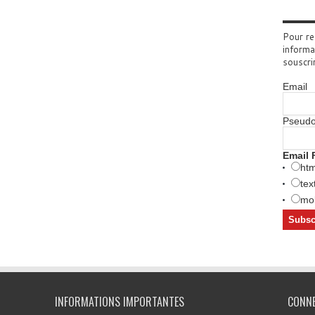
Pour re
informa
souscri
Email
Pseud
Email 
htm
tex
mob
INFORMATIONS IMPORTANTES
CONN