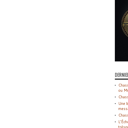
DERNIE
Chass
ou M
Chass
Une b
mess
Chass
L’Éch
tréso