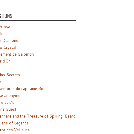
STIONS
riosa
ibur
e Diamond
& Crystal
gement de Salomon
ir d’Or
ns Secrets
m
ventures du capitaine Ronan
se anonyme
re et d’or
ne Quest
enhare and the Treasure of Spiking-Beard
ians of Legends
rot des Veilleurs