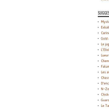
SUGGE
Myste
Exkal
Carin
Gold 
Le ju
L’Elix
Lueur
Chemi
Fatu
Les a
Chas
D’enc
N-Zo
Chick
Guard
Le Ta