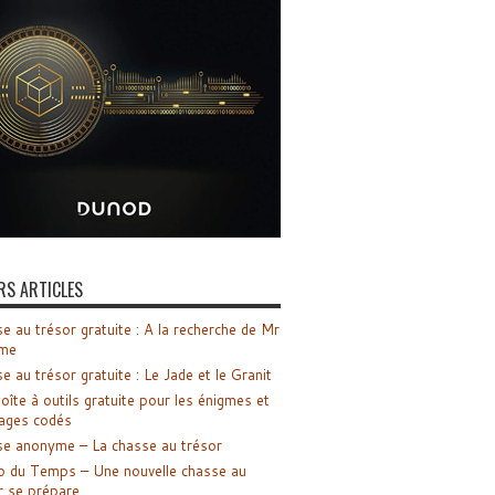
RS ARTICLES
e au trésor gratuite : A la recherche de Mr
me
e au trésor gratuite : Le Jade et le Granit
oîte à outils gratuite pour les énigmes et
ages codés
e anonyme – La chasse au trésor
o du Temps – Une nouvelle chasse au
r se prépare