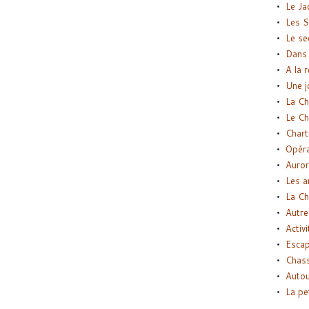
Le Ja
Les S
Le se
Dans 
A la 
Une j
La Ch
Le Ch
Chart
Opéra
Auror
Les a
La Ch
Autre
Activi
Esca
Chass
Autou
La pe