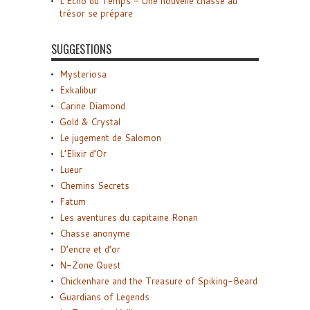
L’Écho du Temps – Une nouvelle chasse au
trésor se prépare
SUGGESTIONS
Mysteriosa
Exkalibur
Carine Diamond
Gold & Crystal
Le jugement de Salomon
L’Elixir d’Or
Lueur
Chemins Secrets
Fatum
Les aventures du capitaine Ronan
Chasse anonyme
D’encre et d’or
N-Zone Quest
Chickenhare and the Treasure of Spiking-Beard
Guardians of Legends