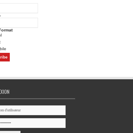
o
Format
l
t
ile
EXION