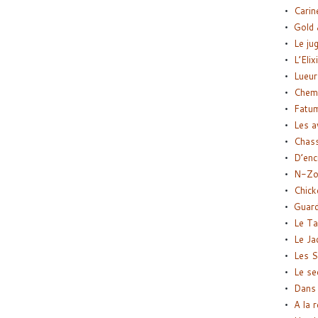
Carin
Gold 
Le ju
L’Elix
Lueur
Chemi
Fatu
Les a
Chas
D’enc
N-Zo
Chick
Guard
Le Ta
Le Ja
Les S
Le se
Dans 
A la 