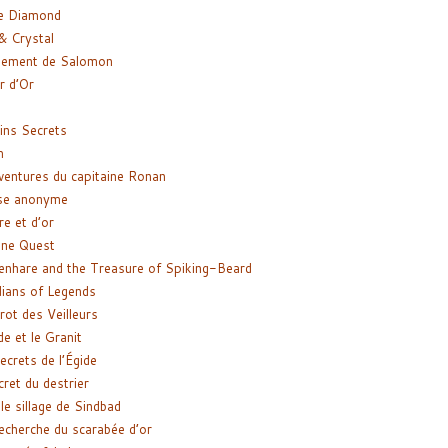
e Diamond
& Crystal
gement de Salomon
ir d’Or
ns Secrets
m
ventures du capitaine Ronan
se anonyme
re et d’or
ne Quest
enhare and the Treasure of Spiking-Beard
ians of Legends
rot des Veilleurs
de et le Granit
ecrets de l’Égide
cret du destrier
le sillage de Sindbad
recherche du scarabée d’or