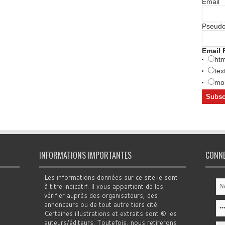
Email
Pseud
Email 
htm
tex
mob
INFORMATIONS IMPORTANTES
CONN
Les informations données sur ce site le sont
à titre indicatif. Il vous appartient de les
vérifier auprès des organisateurs, des
annonceurs ou de tout autre tiers cité.
Certaines illustrations et extraits sont © les
auteurs/éditeurs. Toutefois, nous retirerons