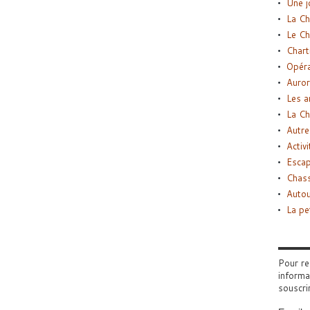
Une j
La Ch
Le Ch
Chart
Opéra
Auror
Les a
La Ch
Autre
Activi
Esca
Chass
Autou
La pe
Pour re
informa
souscri