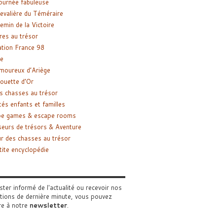
ournée fabuleuse
evalière du Téméraire
emin de la Victoire
res au trésor
tion France 98
e
moureux d’Ariège
ouette d’Or
s chasses au trésor
tés enfants et familles
pe games & escape rooms
eurs de trésors & Aventure
r des chasses au trésor
tite encyclopédie
ster informé de l'actualité ou recevoir nos
tions de dernière minute, vous pouvez
re à notre
newsletter
.