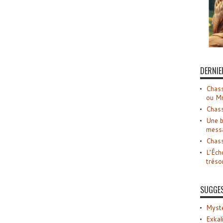
DERNIE
Chass
ou M
Chass
Une b
mess
Chass
L’Éch
tréso
SUGGE
Myste
Exkal