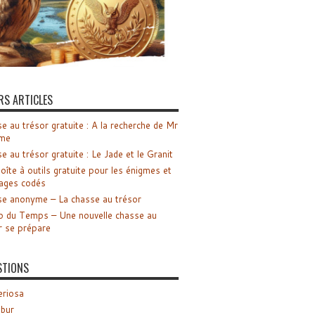
RS ARTICLES
e au trésor gratuite : A la recherche de Mr
me
e au trésor gratuite : Le Jade et le Granit
oîte à outils gratuite pour les énigmes et
ages codés
e anonyme – La chasse au trésor
o du Temps – Une nouvelle chasse au
r se prépare
STIONS
riosa
ibur