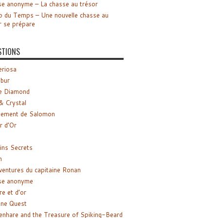
e anonyme – La chasse au trésor
o du Temps – Une nouvelle chasse au
r se prépare
STIONS
riosa
ibur
e Diamond
& Crystal
gement de Salomon
ir d’Or
ns Secrets
m
ventures du capitaine Ronan
se anonyme
re et d’or
ne Quest
enhare and the Treasure of Spiking-Beard