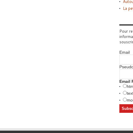
Autou
La pe
Pour re
informa
souscri
Email
Pseud
Email 
htm
tex
mob