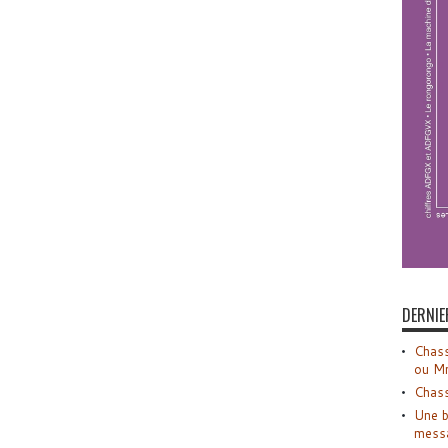
DERNIE
Chass
ou M
Chass
Une b
mess