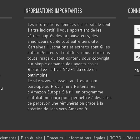
INFORMATIONS IMPORTANTES
CONN
Les informations données sur ce site le sont
à titre indicatif. Il vous appartient de les
vérifier auprès des organisateurs, des
annonceurs ou de tout autre tiers cité.
Certaines illustrations et extraits sont © les
auteurs/éditeurs. Toutefois, nous retirerons
toute image ou tout contenu sous copyright
sur simple demande des ayants droits.
Respectez l'article 542-1 du code du
Mo
e
patrimoine
.
Le site www.chasses-au-tresor.com
participe au Programme Partenaires
au
d’Amazon Europe S.à r.l., un programme
d’affiliation conçu pour permettre à des sites
de percevoir une rémunération grâce à la
création de liens vers Amazon.fr
rciements
|
Plan du site
|
Traceurs
|
Informations légales
|
RGPD
- Réalisa