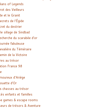
ians of Legends
rot des Veilleurs
de et le Granit
ecrets de l’Égide
cret du destrier
le sillage de Sindbad
recherche du scarabée d’or
ournée fabuleuse
evalière du Téméraire
emin de la Victoire
res au trésor
tion France 98
e
moureux d’Ariège
ouette d’Or
s chasses au trésor
tés enfants et familles
pe games & escape rooms
eurs de trésors & Aventure