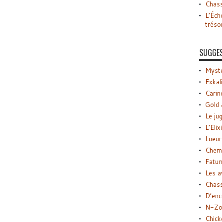
Chass
L’Éch
tréso
SUGGE
Myste
Exkal
Carin
Gold 
Le ju
L’Elix
Lueur
Chemi
Fatu
Les a
Chas
D’enc
N-Zo
Chick