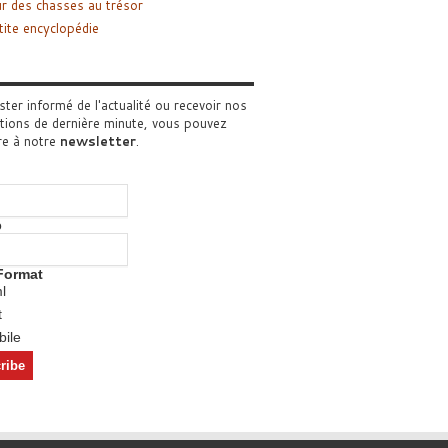
r des chasses au trésor
tite encyclopédie
ster informé de l'actualité ou recevoir nos
tions de dernière minute, vous pouvez
re à notre
newsletter
.
o
Format
l
t
ile