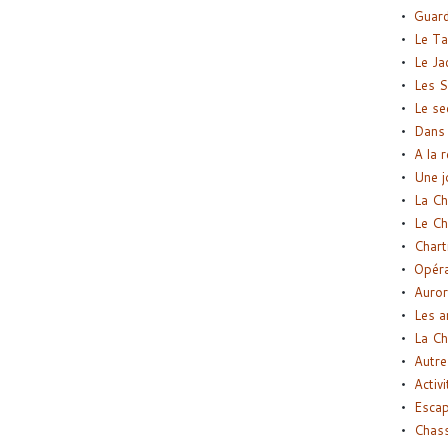
Guard
Le Ta
Le Ja
Les S
Le se
Dans 
A la 
Une j
La Ch
Le Ch
Chart
Opéra
Auror
Les a
La Ch
Autre
Activi
Esca
Chass