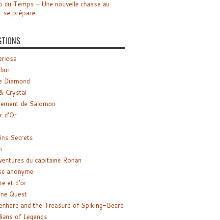
o du Temps – Une nouvelle chasse au
r se prépare
STIONS
riosa
ibur
e Diamond
& Crystal
gement de Salomon
ir d’Or
ns Secrets
m
ventures du capitaine Ronan
se anonyme
re et d’or
ne Quest
enhare and the Treasure of Spiking-Beard
ians of Legends