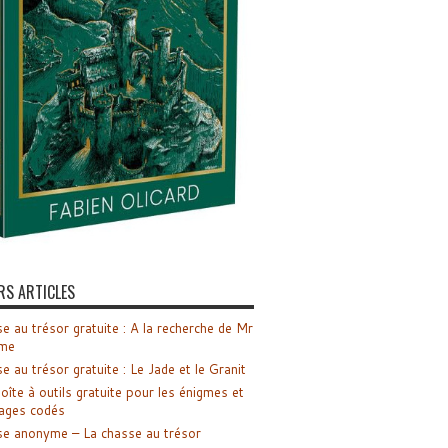
RS ARTICLES
e au trésor gratuite : A la recherche de Mr
me
e au trésor gratuite : Le Jade et le Granit
oîte à outils gratuite pour les énigmes et
ages codés
e anonyme – La chasse au trésor