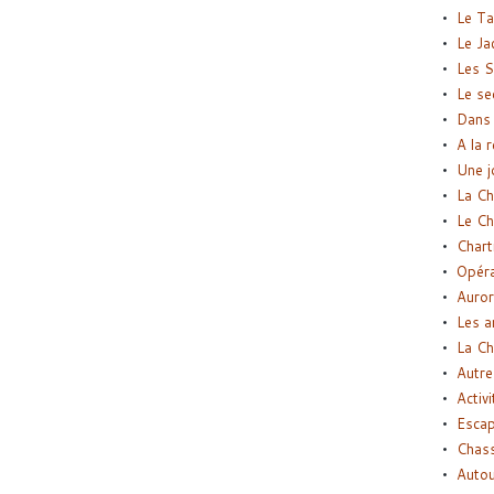
Le Ta
Le Ja
Les S
Le se
Dans 
A la 
Une j
La Ch
Le Ch
Chart
Opéra
Auror
Les a
La Ch
Autre
Activi
Esca
Chass
Autou