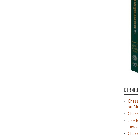
DERNIE
Chass
ou M
Chass
Une b
mess
Chass