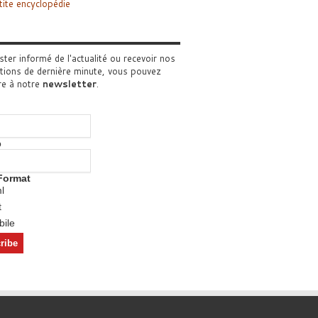
tite encyclopédie
ster informé de l'actualité ou recevoir nos
tions de dernière minute, vous pouvez
re à notre
newsletter
.
o
Format
l
t
ile