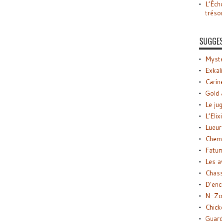
L’Éch
tréso
SUGGE
Myste
Exkal
Carin
Gold 
Le ju
L’Elix
Lueur
Chemi
Fatu
Les a
Chas
D’enc
N-Zo
Chick
Guard