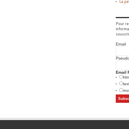
La pe
Pour re
informa
souscri
Email
Pseud
Email 
htm
tex
mob