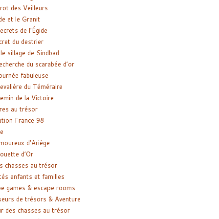
rot des Veilleurs
de et le Granit
ecrets de l’Égide
cret du destrier
le sillage de Sindbad
recherche du scarabée d’or
ournée fabuleuse
evalière du Téméraire
emin de la Victoire
res au trésor
tion France 98
e
moureux d’Ariège
ouette d’Or
s chasses au trésor
tés enfants et familles
pe games & escape rooms
eurs de trésors & Aventure
r des chasses au trésor