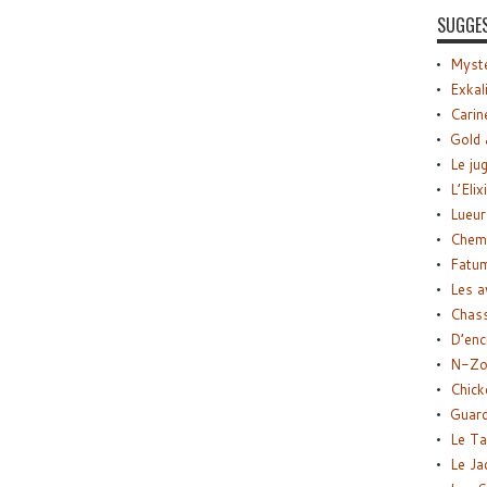
SUGGE
Myste
Exkal
Carin
Gold 
Le ju
L’Elix
Lueur
Chemi
Fatu
Les a
Chas
D’enc
N-Zo
Chick
Guard
Le Ta
Le Ja