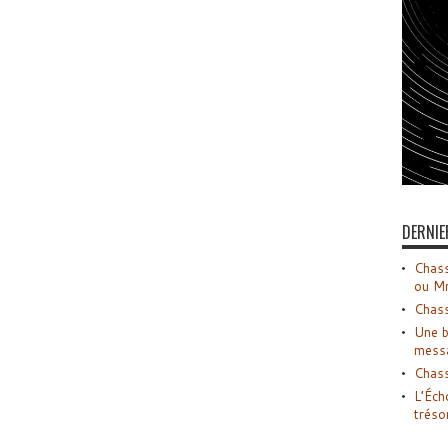
DERNIE
Chass
ou M
Chass
Une b
mess
Chass
L’Éch
tréso