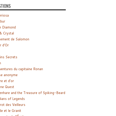
STIONS
riosa
ibur
e Diamond
& Crystal
gement de Salomon
ir d’Or
ns Secrets
m
ventures du capitaine Ronan
se anonyme
re et d’or
ne Quest
enhare and the Treasure of Spiking-Beard
ians of Legends
rot des Veilleurs
de et le Granit