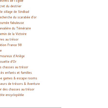
ecrets de l’Égide
cret du destrier
le sillage de Sindbad
recherche du scarabée d’or
ournée fabuleuse
evalière du Téméraire
emin de la Victoire
res au trésor
tion France 98
e
moureux d’Ariège
ouette d’Or
s chasses au trésor
tés enfants et familles
pe games & escape rooms
eurs de trésors & Aventure
r des chasses au trésor
tite encyclopédie