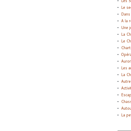
Les S
Le se
Dans 
A la 
Une j
La Ch
Le Ch
Chart
Opéra
Auror
Les a
La Ch
Autre
Activi
Esca
Chass
Autou
La pe