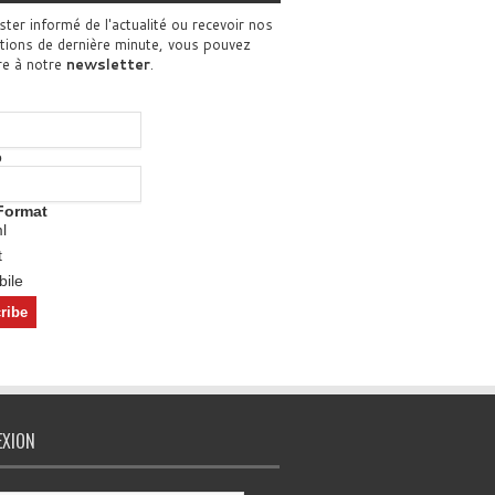
ster informé de l'actualité ou recevoir nos
tions de dernière minute, vous pouvez
re à notre
newsletter
.
o
Format
l
t
ile
EXION