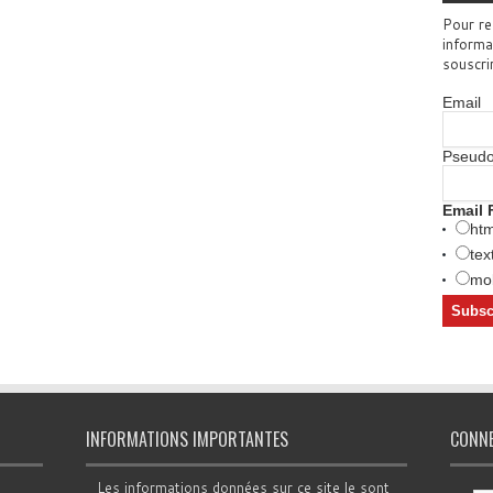
Pour re
informa
souscri
Email
Pseud
Email 
htm
tex
mob
INFORMATIONS IMPORTANTES
CONN
Les informations données sur ce site le sont