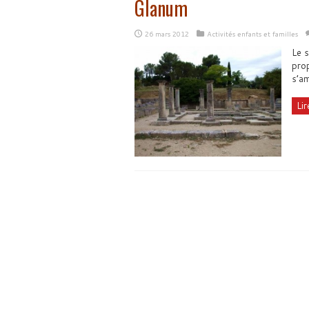
Glanum
26 mars 2012
Activités enfants et familles
Le 
prop
s’am
Lir