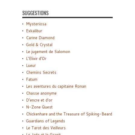
SUGGESTIONS
Mysteriosa
Exkalibur
Carine Diamond
Gold & Crystal
Le jugement de Salomon
L’Elixir d’Or
Lueur
Chemins Secrets
Fatum
Les aventures du capitaine Ronan
Chasse anonyme
D’encre et d’or
N-Zone Quest
Chickenhare and the Treasure of Spiking-Beard
Guardians of Legends
Le Tarot des Veilleurs
Le Jade et le Granit