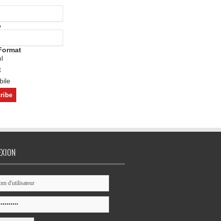
o
Format
l
t
ile
EXION