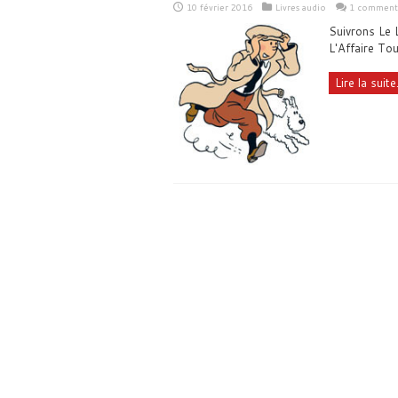
10 février 2016
Livres audio
1 comment
Suivrons Le L
L'Affaire To
Lire la suite.