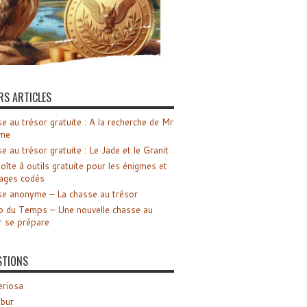
RS ARTICLES
e au trésor gratuite : A la recherche de Mr
me
e au trésor gratuite : Le Jade et le Granit
oîte à outils gratuite pour les énigmes et
ages codés
e anonyme – La chasse au trésor
o du Temps – Une nouvelle chasse au
r se prépare
STIONS
riosa
ibur