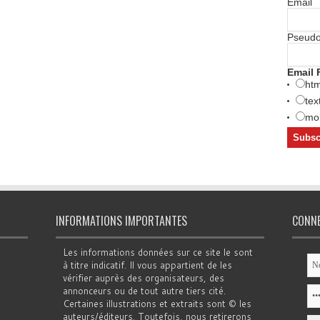
Email
Pseud
Email 
htm
tex
mob
INFORMATIONS IMPORTANTES
CONN
Les informations données sur ce site le sont
à titre indicatif. Il vous appartient de les
vérifier auprès des organisateurs, des
annonceurs ou de tout autre tiers cité.
Certaines illustrations et extraits sont © les
auteurs/éditeurs. Toutefois, nous retirerons