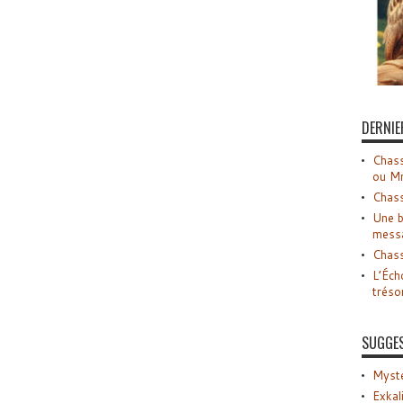
DERNIE
Chass
ou M
Chass
Une b
mess
Chass
L’Éch
tréso
SUGGE
Myste
Exkal