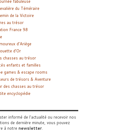
ournée fabuleuse
evalière du Téméraire
emin de la Victoire
res au trésor
tion France 98
e
moureux d’Ariège
ouette d’Or
s chasses au trésor
tés enfants et familles
pe games & escape rooms
eurs de trésors & Aventure
r des chasses au trésor
tite encyclopédie
ster informé de l'actualité ou recevoir nos
tions de dernière minute, vous pouvez
re à notre
newsletter
.