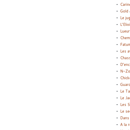
Carin
Gold 
Le ju
L’Elix
Lueur
Chemi
Fatu
Les a
Chas
D’enc
N-Zo
Chick
Guard
Le Ta
Le Ja
Les S
Le se
Dans 
A la 