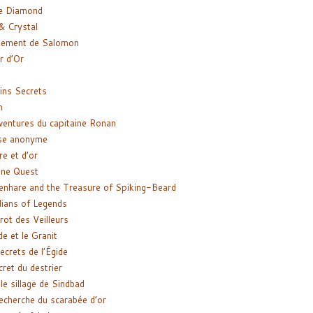
e Diamond
& Crystal
gement de Salomon
ir d’Or
ns Secrets
m
ventures du capitaine Ronan
se anonyme
re et d’or
ne Quest
enhare and the Treasure of Spiking-Beard
ians of Legends
rot des Veilleurs
de et le Granit
ecrets de l’Égide
cret du destrier
le sillage de Sindbad
recherche du scarabée d’or