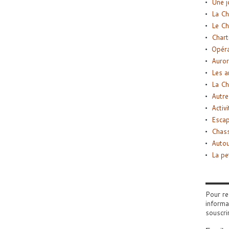
Une j
La Ch
Le Ch
Chart
Opéra
Auror
Les a
La Ch
Autre
Activi
Esca
Chass
Autou
La pe
Pour re
informa
souscri