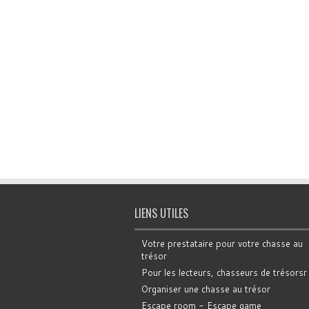
LIENS UTILES
Votre prestataire pour votre chasse au
trésor
Pour les lecteurs, chasseurs de trésorsr
Organiser une chasse au trésor
Escape room - Escape game