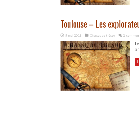
Toulouse – Les explorat
9 mai 2013
Chasses au trésor
2 comment
Le
à 
L