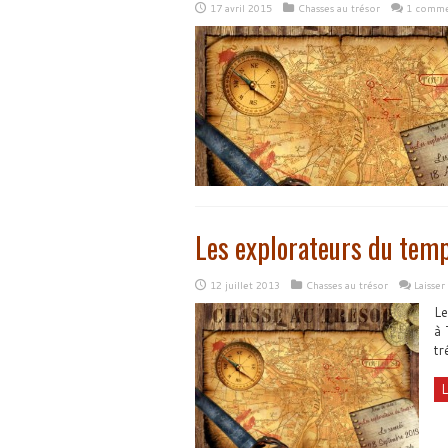
17 avril 2015
Chasses au trésor
1 comme
Les explorateurs du tem
12 juillet 2013
Chasses au trésor
Laisse
Le
à 
tr
L