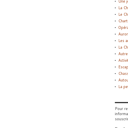
Une j
La Ch
Le Ch
Chart
Opéra
Auror
Les a
La Ch
Autre
Activi
Esca
Chass
Autou
La pe
Pour re
informa
souscri