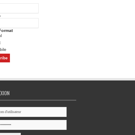
o
Format
l
t
ile
EXION