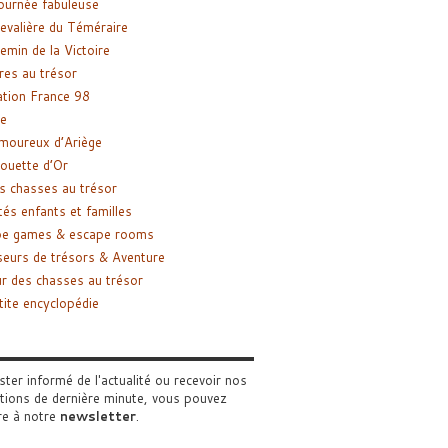
ournée fabuleuse
evalière du Téméraire
emin de la Victoire
res au trésor
tion France 98
e
moureux d’Ariège
ouette d’Or
s chasses au trésor
tés enfants et familles
pe games & escape rooms
eurs de trésors & Aventure
r des chasses au trésor
tite encyclopédie
ster informé de l'actualité ou recevoir nos
tions de dernière minute, vous pouvez
re à notre
newsletter
.