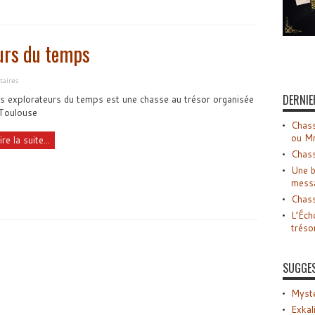
eurs du temps
aires
DERNIE
s explorateurs du temps est une chasse au trésor organisée
Toulouse
Chass
ou M
ire la suite...
Chass
Une b
mess
Chass
L’Éch
tréso
SUGGE
Myste
Exkal