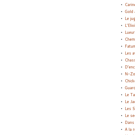
Carin
Gold 
Le ju
L’Elix
Lueur
Chemi
Fatu
Les a
Chas
D’enc
N-Zo
Chick
Guard
Le Ta
Le Ja
Les S
Le se
Dans 
A la 