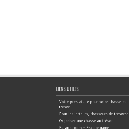
LIENS UTILES
Votre prestataire pour votre chasse au
trésor
Pour les lecteurs, chasseurs de trésorsr
Organiser une chasse au trésor
Escape room - Escape game