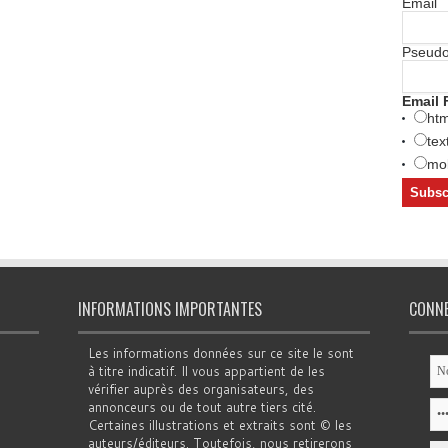
Email
Pseud
Email 
htm
tex
mob
INFORMATIONS IMPORTANTES
CONN
Les informations données sur ce site le sont
à titre indicatif. Il vous appartient de les
vérifier auprès des organisateurs, des
annonceurs ou de tout autre tiers cité.
Certaines illustrations et extraits sont © les
auteurs/éditeurs. Toutefois, nous retirerons