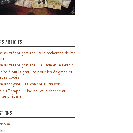
RS ARTICLES
e au trésor gratuite : A la recherche de Mr
me
e au trésor gratuite : Le Jade et le Granit
oîte à outils gratuite pour les énigmes et
ages codés
e anonyme – La chasse au trésor
o du Temps – Une nouvelle chasse au
r se prépare
STIONS
riosa
ibur