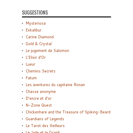
SUGGESTIONS
Mysteriosa
Exkalibur
Carine Diamond
Gold & Crystal
Le jugement de Salomon
L’Elixir d’Or
Lueur
Chemins Secrets
Fatum
Les aventures du capitaine Ronan
Chasse anonyme
D’encre et d’or
N-Zone Quest
Chickenhare and the Treasure of Spiking-Beard
Guardians of Legends
Le Tarot des Veilleurs
Le Jade et le Granit