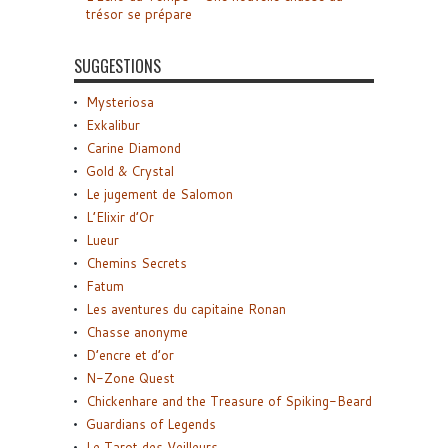
trésor se prépare
SUGGESTIONS
Mysteriosa
Exkalibur
Carine Diamond
Gold & Crystal
Le jugement de Salomon
L’Elixir d’Or
Lueur
Chemins Secrets
Fatum
Les aventures du capitaine Ronan
Chasse anonyme
D’encre et d’or
N-Zone Quest
Chickenhare and the Treasure of Spiking-Beard
Guardians of Legends
Le Tarot des Veilleurs