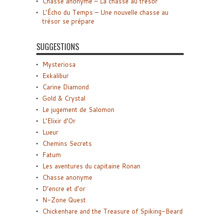
Chasse anonyme – La chasse au trésor
L’Écho du Temps – Une nouvelle chasse au
trésor se prépare
SUGGESTIONS
Mysteriosa
Exkalibur
Carine Diamond
Gold & Crystal
Le jugement de Salomon
L’Elixir d’Or
Lueur
Chemins Secrets
Fatum
Les aventures du capitaine Ronan
Chasse anonyme
D’encre et d’or
N-Zone Quest
Chickenhare and the Treasure of Spiking-Beard