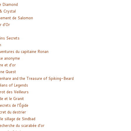
e Diamond
& Crystal
gement de Salomon
ir d’Or
ns Secrets
m
ventures du capitaine Ronan
se anonyme
re et d’or
ne Quest
enhare and the Treasure of Spiking-Beard
ians of Legends
rot des Veilleurs
de et le Granit
ecrets de l’Égide
cret du destrier
le sillage de Sindbad
recherche du scarabée d’or