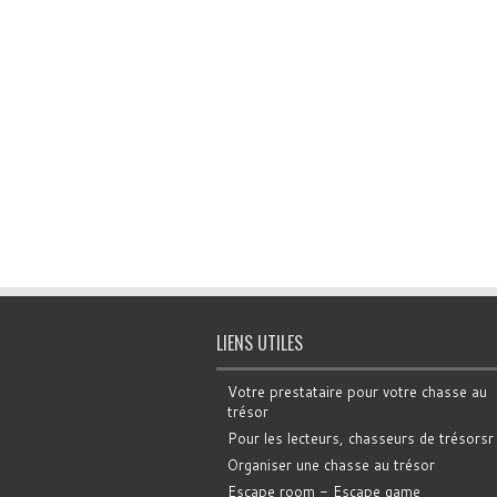
LIENS UTILES
Votre prestataire pour votre chasse au
trésor
Pour les lecteurs, chasseurs de trésorsr
Organiser une chasse au trésor
Escape room - Escape game