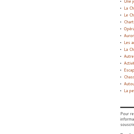
Une j
La Ch
Le Ch
Chart
Opéra
Auror
Les a
La Ch
Autre
Activi
Esca
Chass
Autou
La pe
Pour re
informa
souscri