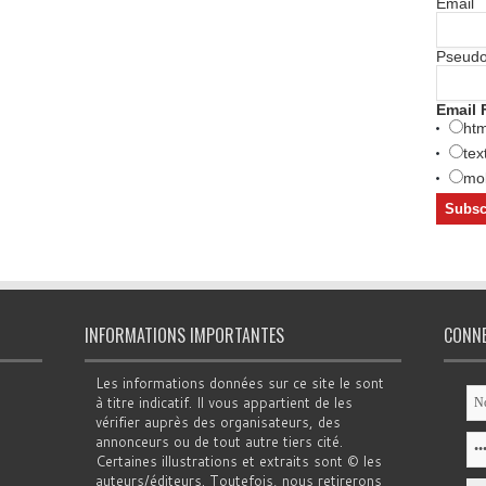
Email
Pseud
Email 
htm
tex
mob
INFORMATIONS IMPORTANTES
CONN
Les informations données sur ce site le sont
à titre indicatif. Il vous appartient de les
vérifier auprès des organisateurs, des
annonceurs ou de tout autre tiers cité.
Certaines illustrations et extraits sont © les
auteurs/éditeurs. Toutefois, nous retirerons