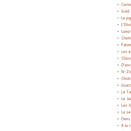
Carin
Gold 
Le ju
L’Elix
Lueur
Chemi
Fatu
Les a
Chas
D’enc
N-Zo
Chick
Guard
Le Ta
Le Ja
Les S
Le se
Dans 
A la 