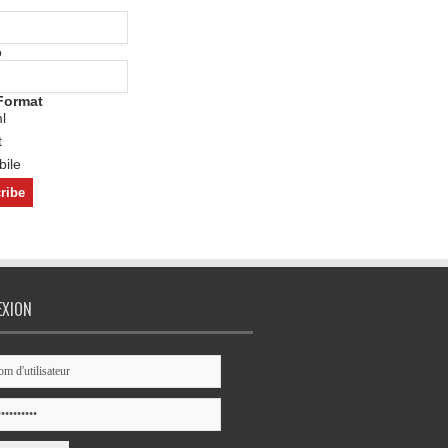
o
Format
l
t
ile
EXION