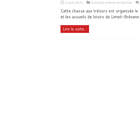
2 août 2011
Activités enfants et familles
Cette chasse aux trésors est organisée le 
et les accueils de loisirs de Limeil-Brévan
Lire la suite...