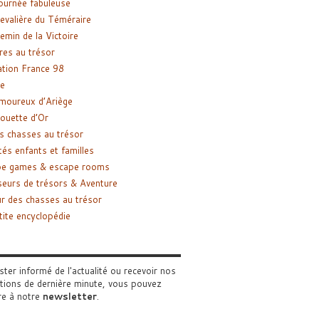
ournée fabuleuse
evalière du Téméraire
emin de la Victoire
res au trésor
tion France 98
e
moureux d’Ariège
ouette d’Or
s chasses au trésor
tés enfants et familles
pe games & escape rooms
eurs de trésors & Aventure
r des chasses au trésor
tite encyclopédie
ster informé de l'actualité ou recevoir nos
tions de dernière minute, vous pouvez
re à notre
newsletter
.