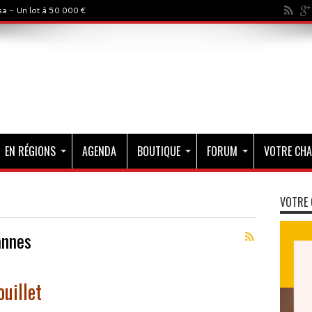
a - Un lot à 50 000 €
EN RÉGIONS
AGENDA
BOUTIQUE
FORUM
VOTRE CHA
VOTRE 
annes
uillet