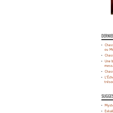
DERNIE
Chass
ou M
Chass
Une b
mess
Chass
L’Éch
tréso
SUGGE
Myste
Exkal