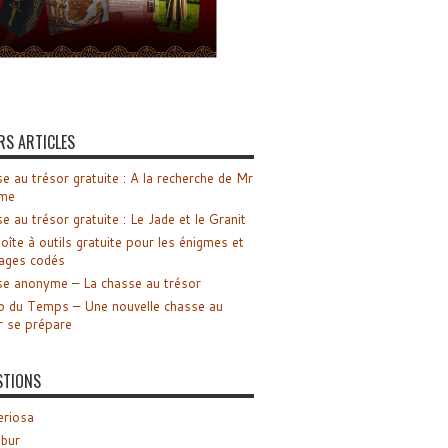
RS ARTICLES
e au trésor gratuite : A la recherche de Mr
me
e au trésor gratuite : Le Jade et le Granit
oîte à outils gratuite pour les énigmes et
ages codés
e anonyme – La chasse au trésor
o du Temps – Une nouvelle chasse au
r se prépare
STIONS
riosa
ibur