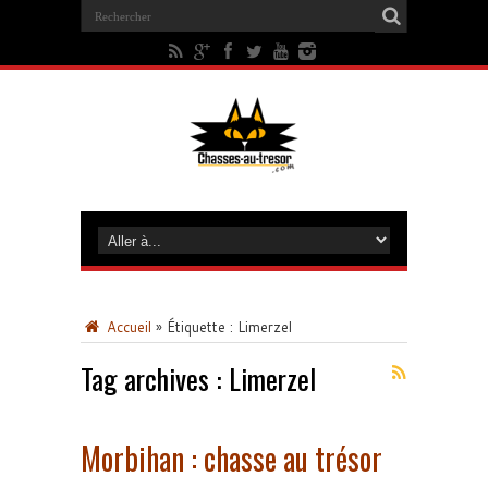
Accueil
»
Étiquette :
Limerzel
Tag archives :
Limerzel
Morbihan : chasse au trésor