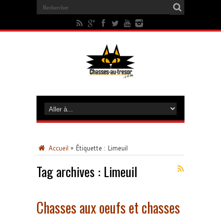
Accueil
»
Étiquette :
Limeuil
Tag archives :
Limeuil
Chasses aux oeufs et chasses