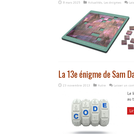
8 mars 2025
Actualités
,
Les énigmes
Lai
La 13e énigme de Sam D
23 novembre 2013
Autre
Laisser un co
Le 
au 
Lir