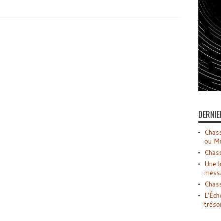
DERNIE
Chass
ou M
Chass
Une b
mess
Chass
L’Éch
tréso