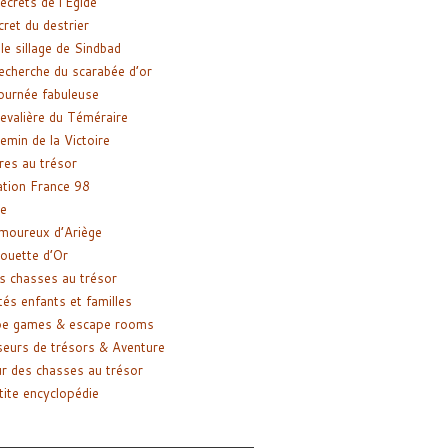
ecrets de l’Égide
cret du destrier
le sillage de Sindbad
recherche du scarabée d’or
ournée fabuleuse
evalière du Téméraire
emin de la Victoire
res au trésor
tion France 98
e
moureux d’Ariège
ouette d’Or
s chasses au trésor
tés enfants et familles
pe games & escape rooms
eurs de trésors & Aventure
r des chasses au trésor
tite encyclopédie