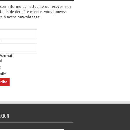
ster informé de l'actualité ou recevoir nos
tions de dernière minute, vous pouvez
re à notre
newsletter
.
o
Format
l
t
ile
EXION