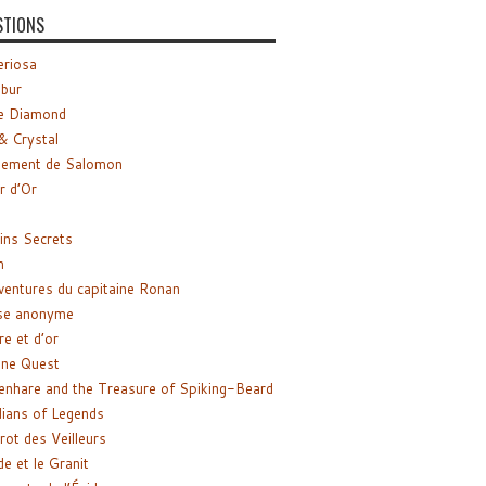
STIONS
riosa
ibur
e Diamond
& Crystal
gement de Salomon
ir d’Or
ns Secrets
m
ventures du capitaine Ronan
se anonyme
re et d’or
ne Quest
enhare and the Treasure of Spiking-Beard
ians of Legends
rot des Veilleurs
de et le Granit