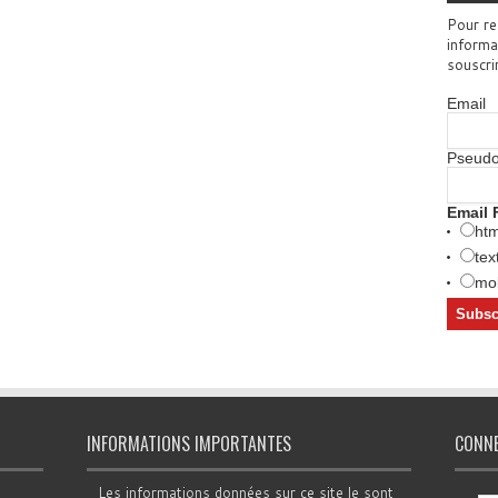
Pour re
informa
souscri
Email
Pseud
Email 
htm
tex
mob
INFORMATIONS IMPORTANTES
CONN
Les informations données sur ce site le sont