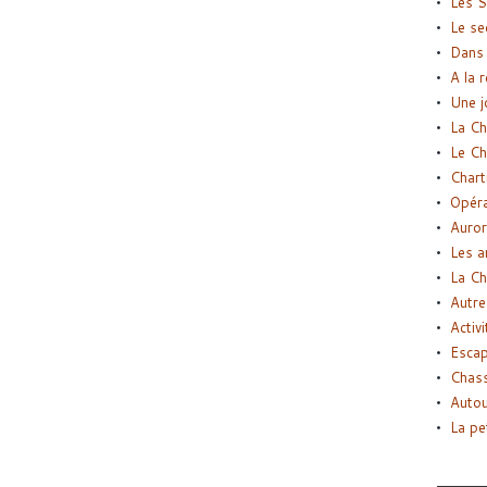
Les S
Le se
Dans 
A la 
Une j
La Ch
Le Ch
Chart
Opéra
Auror
Les a
La Ch
Autre
Activi
Esca
Chass
Autou
La pe