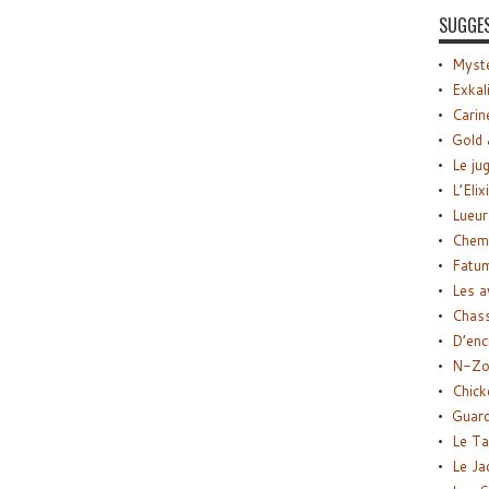
SUGGE
Myste
Exkal
Carin
Gold 
Le ju
L’Elix
Lueur
Chemi
Fatu
Les a
Chas
D’enc
N-Zo
Chick
Guard
Le Ta
Le Ja