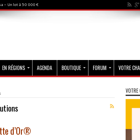
a - Un lot à 50 000 €
EN RÉGIONS
AGENDA
BOUTIQUE
FORUM
VOTRE CHA
VOTRE 
s
lutions
ette d’Or®