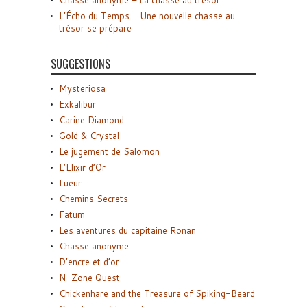
Chasse anonyme – La chasse au trésor
L’Écho du Temps – Une nouvelle chasse au
trésor se prépare
SUGGESTIONS
Mysteriosa
Exkalibur
Carine Diamond
Gold & Crystal
Le jugement de Salomon
L’Elixir d’Or
Lueur
Chemins Secrets
Fatum
Les aventures du capitaine Ronan
Chasse anonyme
D’encre et d’or
N-Zone Quest
Chickenhare and the Treasure of Spiking-Beard