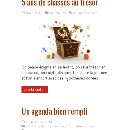
5 ans de chasses au trésor
8 avril 2014
Généralités
24 commentaires
On pense énigme en se levant, on rêve trésor en
mangeant, on cogite découvertes toute la journée
et l'on s'endort avec des hypothèses dorées
Lire la suite...
Un agenda bien rempli
12 décembre 2013
Activités enfants et familles
,
Information express