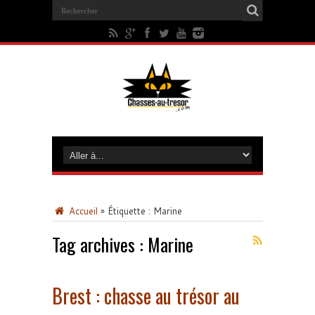
Accueil
»
Étiquette :
Marine
Tag archives :
Marine
Brest : chasse au trésor au