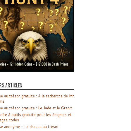
RS ARTICLES
e au trésor gratuite : A la recherche de Mr
me
e au trésor gratuite : Le Jade et le Granit
oîte à outils gratuite pour les énigmes et
ages codés
e anonyme – La chasse au trésor