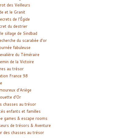
rot des Veilleurs
de et le Granit
ecrets de l’Égide
cret du destrier
le sillage de Sindbad
recherche du scarabée d’or
ournée fabuleuse
evalière du Téméraire
emin de la Victoire
res au trésor
tion France 98
e
moureux d’Ariège
ouette d’Or
s chasses au trésor
tés enfants et familles
pe games & escape rooms
eurs de trésors & Aventure
r des chasses au trésor