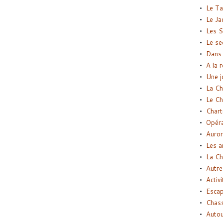
Le Ta
Le Ja
Les S
Le se
Dans 
A la 
Une j
La Ch
Le Ch
Chart
Opéra
Auror
Les a
La Ch
Autre
Activi
Esca
Chass
Autou