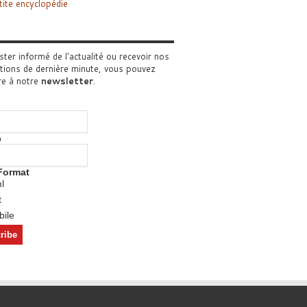
tite encyclopédie
ster informé de l'actualité ou recevoir nos
tions de dernière minute, vous pouvez
re à notre
newsletter
.
o
Format
l
t
ile