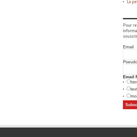
La pe
Pour re
informa
souscri
Email
Pseud
Email 
htm
tex
mob