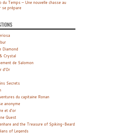
o du Temps – Une nouvelle chasse au
r se prépare
STIONS
riosa
ibur
e Diamond
& Crystal
gement de Salomon
ir d’Or
ns Secrets
m
ventures du capitaine Ronan
se anonyme
re et d’or
ne Quest
enhare and the Treasure of Spiking-Beard
ians of Legends