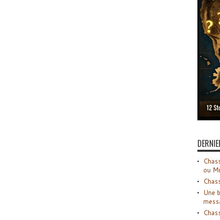
DERNIE
Chass
ou M
Chass
Une b
mess
Chass