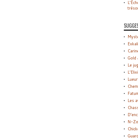
L’Éch
tréso
SUGGE
Myste
Exkal
Carin
Gold 
Le ju
L’Elix
Lueur
Chemi
Fatu
Les a
Chas
D’enc
N-Zo
Chick
Guard