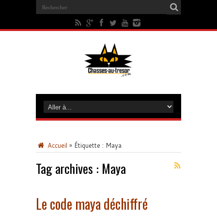
Accueil
»
Étiquette :
Maya
Tag archives :
Maya
Le code maya déchiffré