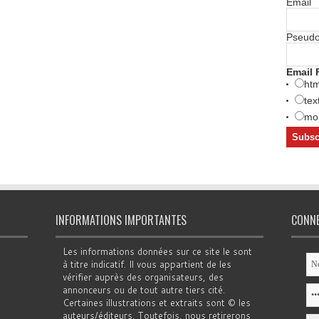
Email
Pseud
Email 
htm
tex
mob
INFORMATIONS IMPORTANTES
CONN
Les informations données sur ce site le sont
à titre indicatif. Il vous appartient de les
vérifier auprès des organisateurs, des
annonceurs ou de tout autre tiers cité.
Certaines illustrations et extraits sont © les
auteurs/éditeurs. Toutefois, nous retirerons