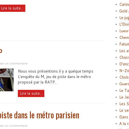
Carin
Lire la suite...
Gold 
Le ju
L’Elix
Lueur
Chemi
Fatu
P
Les a
Chas
sser un commentaire
D’enc
N-Zo
Nous vous présentions il y a quelque temps
L'enquête du M, jeu de piste dans le métro
Chick
proposé par la RATP.
Guard
Le Ta
Lire la suite...
Le Ja
Les S
Le se
piste dans le métro parisien
Dans 
A la 
sser un commentaire