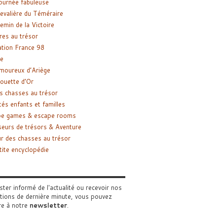
ournée fabuleuse
evalière du Téméraire
emin de la Victoire
res au trésor
tion France 98
e
moureux d’Ariège
ouette d’Or
s chasses au trésor
tés enfants et familles
pe games & escape rooms
eurs de trésors & Aventure
r des chasses au trésor
tite encyclopédie
ster informé de l'actualité ou recevoir nos
tions de dernière minute, vous pouvez
re à notre
newsletter
.