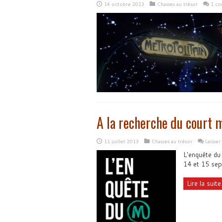
14 octobre 2013
Chasses au trésor
1 co
A la recherche du court 
11 juillet 2013
Chasses au trésor
Laisse
L'enquête du
14 et 15 se
Lire la suite.