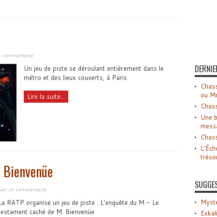
un commentaire
DERNIE
Un jeu de piste se déroulant entièrement dans le
métro et des lieux couverts, à Paris
Chass
ou M
Lire la suite...
Chass
Une b
mess
Chass
L’Éch
tréso
. Bienvenüe
SUGGE
sser un commentaire
Myste
La RATP organise un jeu de piste : L'enquête du M - Le
testament caché de M. Bienvenüe
Exkal