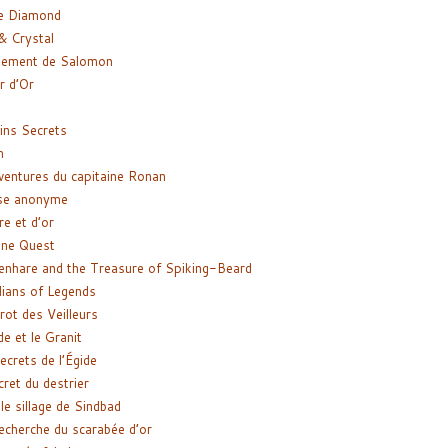
e Diamond
& Crystal
gement de Salomon
ir d’Or
ns Secrets
m
ventures du capitaine Ronan
se anonyme
re et d’or
ne Quest
enhare and the Treasure of Spiking-Beard
ians of Legends
rot des Veilleurs
de et le Granit
ecrets de l’Égide
cret du destrier
le sillage de Sindbad
recherche du scarabée d’or