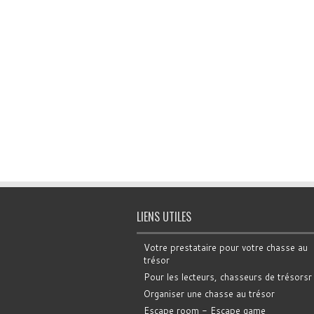
LIENS UTILES
Votre prestataire pour votre chasse au
trésor
Pour les lecteurs, chasseurs de trésorsr
Organiser une chasse au trésor
Escape room - Escape game