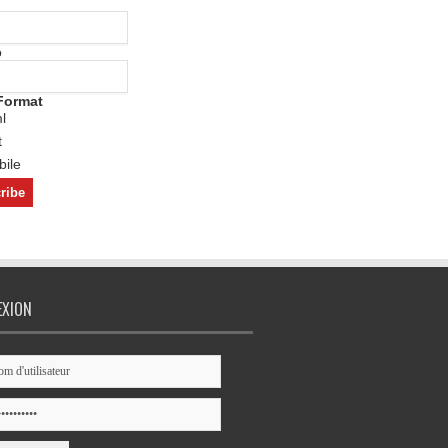
o
Format
l
t
ile
EXION