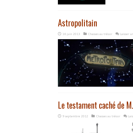
Astropolitain
16 juin 2013
Chasses au trésor
Laisser 
Le testament caché de M
9 septembre 2012
Chasses au trésor
Lai