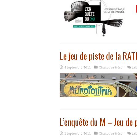
Le jeu de piste de la RAT
8 septembre 2011
Chasses au trésor
Lai
L’enquête du M – Jeu de 
1 septembre 2011
Chasses au trésor
Lai