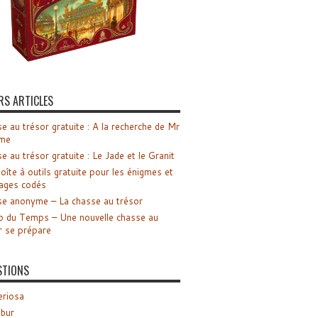
RS ARTICLES
e au trésor gratuite : A la recherche de Mr
me
e au trésor gratuite : Le Jade et le Granit
oîte à outils gratuite pour les énigmes et
ages codés
e anonyme – La chasse au trésor
o du Temps – Une nouvelle chasse au
r se prépare
STIONS
riosa
ibur