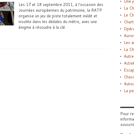
Une j
Les 17 et 18 septembre 2011, à l'occasion des
La Ch
Journées européennes du patrimoine, la RATP
Le Ch
organise un jeu de piste totalement inédit et
insolite dans les dédales du métro, avec une
Chart
énigme à résoudre à la clé.
Opéra
Auror
Les a
La Ch
Autre
Activi
Esca
Chass
Autou
La pe
Pour re
informa
souscri