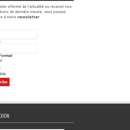
ster informé de l'actualité ou recevoir nos
tions de dernière minute, vous pouvez
re à notre
newsletter
.
o
Format
l
t
ile
EXION