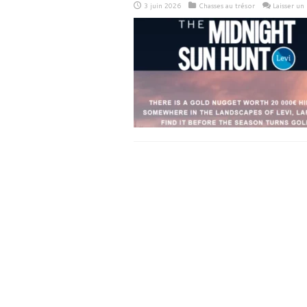
3 juin 2026
Chasses au trésor
Laisser u