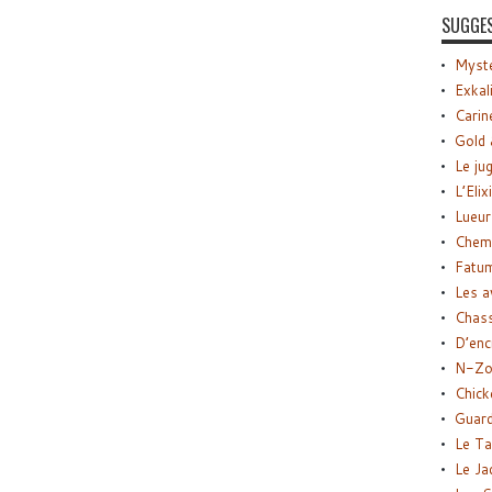
SUGGE
Myste
Exkal
Carin
Gold 
Le ju
L’Elix
Lueur
Chemi
Fatu
Les a
Chas
D’enc
N-Zo
Chick
Guard
Le Ta
Le Ja