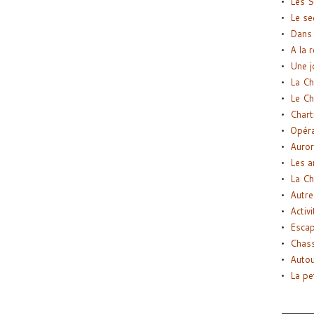
Les S
Le se
Dans 
A la 
Une j
La Ch
Le Ch
Chart
Opéra
Auror
Les a
La Ch
Autre
Activi
Esca
Chass
Autou
La pe