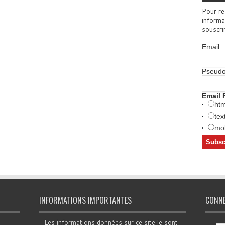
Pour re
informa
souscri
Email
Pseud
Email 
htm
tex
mob
INFORMATIONS IMPORTANTES
CONN
Les informations données sur ce site le sont