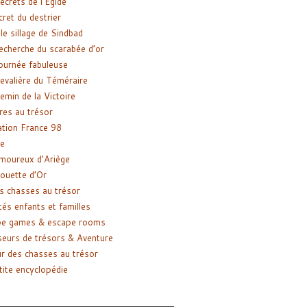
ecrets de l’Égide
cret du destrier
le sillage de Sindbad
recherche du scarabée d’or
ournée fabuleuse
evalière du Téméraire
emin de la Victoire
res au trésor
tion France 98
e
moureux d’Ariège
ouette d’Or
s chasses au trésor
tés enfants et familles
pe games & escape rooms
eurs de trésors & Aventure
r des chasses au trésor
tite encyclopédie