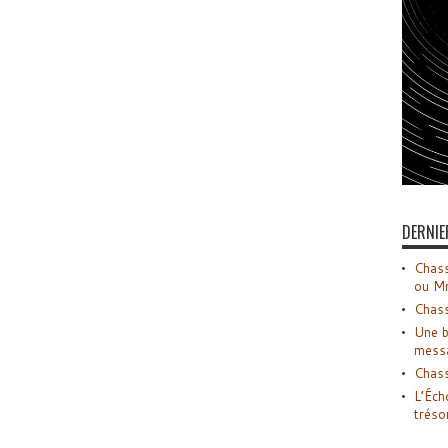
DERNIE
Chass
ou M
Chass
Une b
mess
Chass
L’Éch
tréso