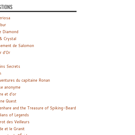
STIONS
riosa
ibur
e Diamond
& Crystal
gement de Salomon
ir d’Or
ns Secrets
m
ventures du capitaine Ronan
se anonyme
re et d’or
ne Quest
enhare and the Treasure of Spiking-Beard
ians of Legends
rot des Veilleurs
de et le Granit