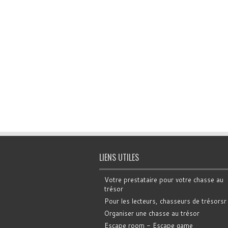
LIENS UTILES
Votre prestataire pour votre chasse au
trésor
Pour les lecteurs, chasseurs de trésorsr
Organiser une chasse au trésor
Escape room - Escape game