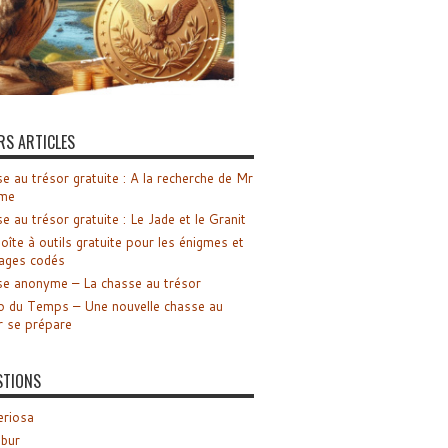
RS ARTICLES
e au trésor gratuite : A la recherche de Mr
me
e au trésor gratuite : Le Jade et le Granit
oîte à outils gratuite pour les énigmes et
ages codés
e anonyme – La chasse au trésor
o du Temps – Une nouvelle chasse au
r se prépare
STIONS
riosa
ibur