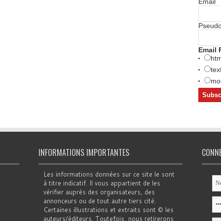
Email
Pseud
Email 
htm
tex
mob
INFORMATIONS IMPORTANTES
CONN
Les informations données sur ce site le sont
à titre indicatif. Il vous appartient de les
vérifier auprès des organisateurs, des
annonceurs ou de tout autre tiers cité.
Certaines illustrations et extraits sont © les
auteurs/éditeurs. Toutefois, nous retirerons