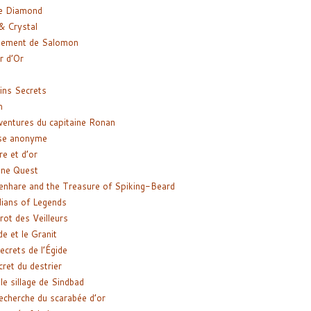
e Diamond
& Crystal
gement de Salomon
ir d’Or
ns Secrets
m
ventures du capitaine Ronan
se anonyme
re et d’or
ne Quest
enhare and the Treasure of Spiking-Beard
ians of Legends
rot des Veilleurs
de et le Granit
ecrets de l’Égide
cret du destrier
le sillage de Sindbad
recherche du scarabée d’or