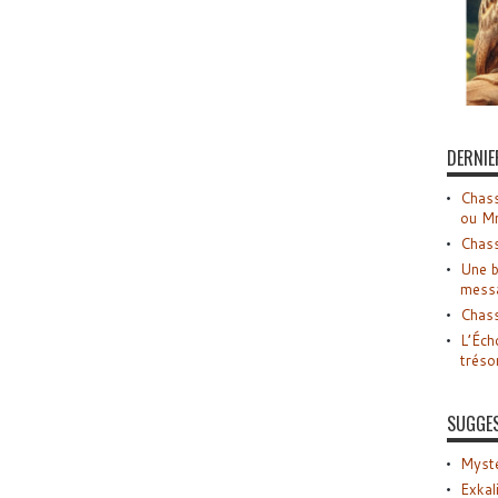
DERNIE
Chass
ou M
Chass
Une b
mess
Chass
L’Éch
tréso
SUGGE
Myste
Exkal