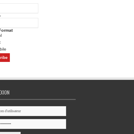
o
Format
l
t
ile
EXION