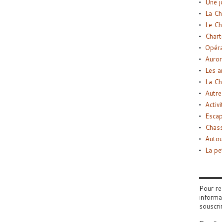
Une j
La Ch
Le Ch
Chart
Opéra
Auror
Les a
La Ch
Autre
Activi
Esca
Chass
Autou
La pe
Pour re
informa
souscri