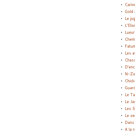
Carin
Gold 
Le ju
L’Elix
Lueur
Chemi
Fatu
Les a
Chas
D’enc
N-Zo
Chick
Guard
Le Ta
Le Ja
Les S
Le se
Dans 
A la 