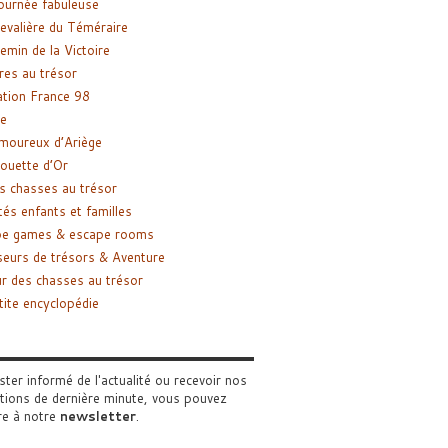
ournée fabuleuse
evalière du Téméraire
emin de la Victoire
res au trésor
tion France 98
e
moureux d’Ariège
ouette d’Or
s chasses au trésor
tés enfants et familles
pe games & escape rooms
eurs de trésors & Aventure
r des chasses au trésor
tite encyclopédie
ster informé de l'actualité ou recevoir nos
tions de dernière minute, vous pouvez
re à notre
newsletter
.