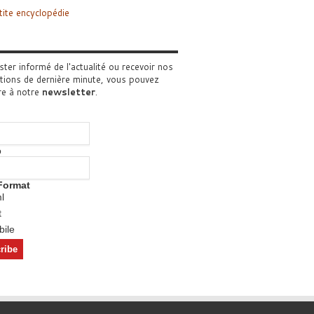
tite encyclopédie
ster informé de l'actualité ou recevoir nos
tions de dernière minute, vous pouvez
re à notre
newsletter
.
o
Format
l
t
ile