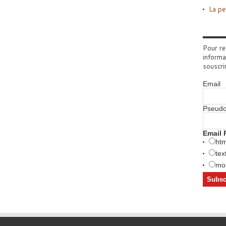
La pe
Pour re
informa
souscri
Email
Pseud
Email 
htm
tex
mob