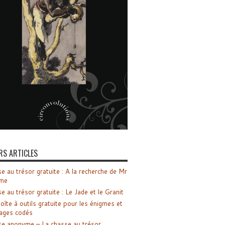
RS ARTICLES
e au trésor gratuite : A la recherche de Mr
me
e au trésor gratuite : Le Jade et le Granit
oîte à outils gratuite pour les énigmes et
ages codés
e anonyme – La chasse au trésor