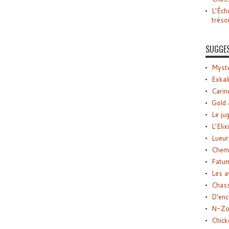
L’Éch
tréso
SUGGE
Myste
Exkal
Carin
Gold 
Le ju
L’Elix
Lueur
Chemi
Fatu
Les a
Chas
D’enc
N-Zo
Chick