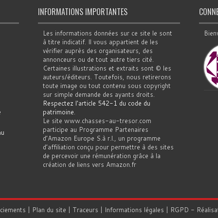
INFORMATIONS IMPORTANTES
CONN
Les informations données sur ce site le sont
Bien
à titre indicatif. Il vous appartient de les
vérifier auprès des organisateurs, des
annonceurs ou de tout autre tiers cité.
Certaines illustrations et extraits sont © les
auteurs/éditeurs. Toutefois, nous retirerons
toute image ou tout contenu sous copyright
sur simple demande des ayants droits.
Respectez l'article 542-1 du code du
e
patrimoine
.
Le site www.chasses-au-tresor.com
participe au Programme Partenaires
au
d’Amazon Europe S.à r.l., un programme
d’affiliation conçu pour permettre à des sites
de percevoir une rémunération grâce à la
création de liens vers Amazon.fr
rciements
|
Plan du site
|
Traceurs
|
Informations légales
|
RGPD
- Réalisa