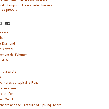
o du Temps – Une nouvelle chasse au
r se prépare
STIONS
riosa
ibur
e Diamond
& Crystal
gement de Salomon
ir d’Or
ns Secrets
m
ventures du capitaine Ronan
se anonyme
re et d’or
ne Quest
enhare and the Treasure of Spiking-Beard