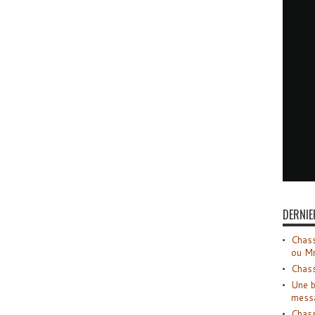
DERNIE
Chass
ou M
Chass
Une b
mess
Chass