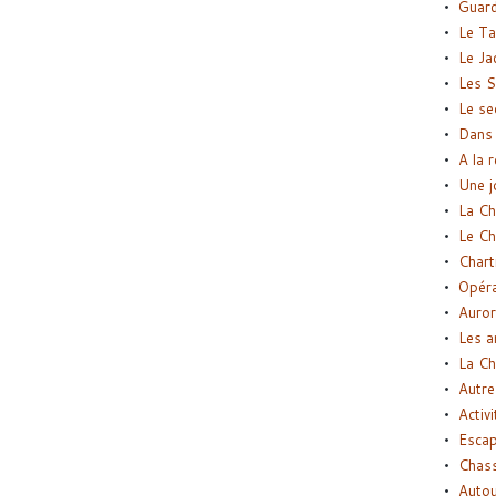
Guard
Le Ta
Le Ja
Les S
Le se
Dans 
A la 
Une j
La Ch
Le Ch
Chart
Opéra
Auror
Les a
La Ch
Autre
Activi
Esca
Chass
Autou