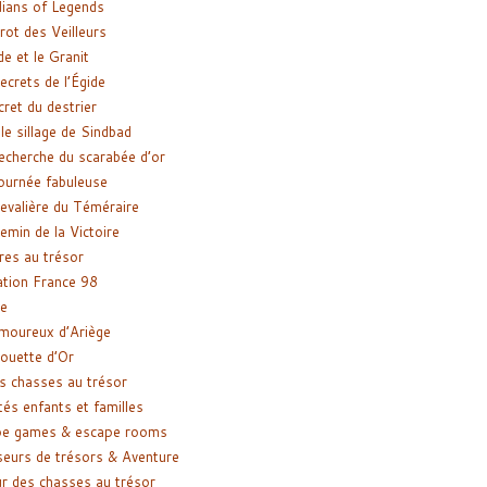
ians of Legends
rot des Veilleurs
de et le Granit
ecrets de l’Égide
cret du destrier
le sillage de Sindbad
recherche du scarabée d’or
ournée fabuleuse
evalière du Téméraire
emin de la Victoire
res au trésor
tion France 98
e
moureux d’Ariège
ouette d’Or
s chasses au trésor
tés enfants et familles
pe games & escape rooms
eurs de trésors & Aventure
r des chasses au trésor