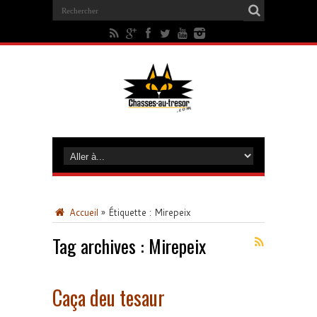
Accueil
»
Étiquette :
Mirepeix
Tag archives :
Mirepeix
Caça deu tesaur