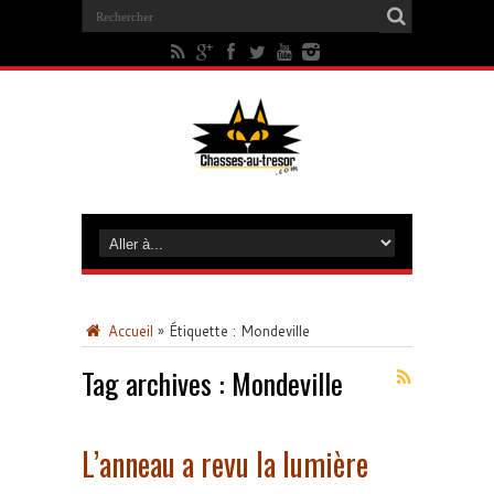
Accueil
»
Étiquette :
Mondeville
Tag archives :
Mondeville
L’anneau a revu la lumière