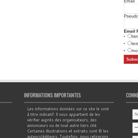
Email
Pseud
Email 
htm
tex
mob
INFORMATIONS IMPORTANTES
CONN
Les informations données sur ce site le sont
à titre indicatif. Il vous appartient de les
vérifier auprès des organisateurs, des
annonceurs ou de tout autre tiers cité.
Certaines illustrations et extraits sont © les
auteurs/éditeurs. Toutefois, nous retirerons