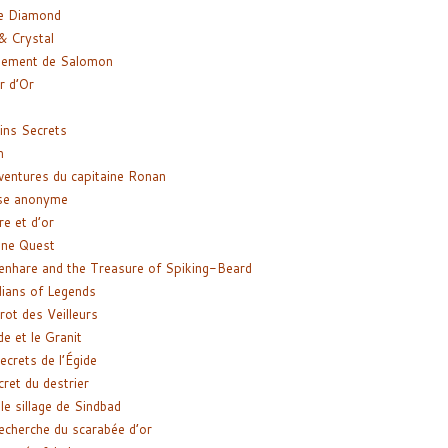
e Diamond
& Crystal
gement de Salomon
ir d’Or
ns Secrets
m
ventures du capitaine Ronan
se anonyme
re et d’or
ne Quest
enhare and the Treasure of Spiking-Beard
ians of Legends
rot des Veilleurs
de et le Granit
ecrets de l’Égide
cret du destrier
le sillage de Sindbad
recherche du scarabée d’or