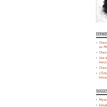
DERNIE
Chass
ou M
Chass
Une b
mess
Chass
L’Éch
tréso
SUGGE
Myste
Exkal