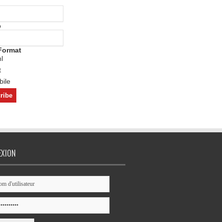
o
Format
l
t
ile
EXION