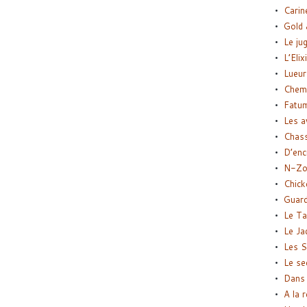
Carin
Gold 
Le ju
L’Elix
Lueur
Chemi
Fatu
Les a
Chas
D’enc
N-Zo
Chick
Guard
Le Ta
Le Ja
Les S
Le se
Dans 
A la 