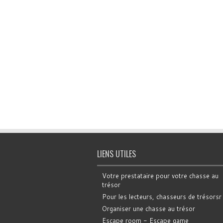
LIENS UTILES
Votre prestataire pour votre chasse au
trésor
Pour les lecteurs, chasseurs de trésorsr
Organiser une chasse au trésor
Escape room - Escape game