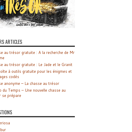
RS ARTICLES
e au trésor gratuite : A la recherche de Mr
me
e au trésor gratuite : Le Jade et le Granit
oîte à outils gratuite pour les énigmes et
ages codés
e anonyme – La chasse au trésor
o du Temps – Une nouvelle chasse au
r se prépare
STIONS
riosa
ibur