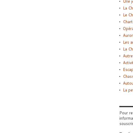
Une j
La Ch
Le Ch
Chart
Opéra
Auror
Les a
La Ch
Autre
Activi
Esca
Chass
Autou
La pe
Pour re
informa
souscri