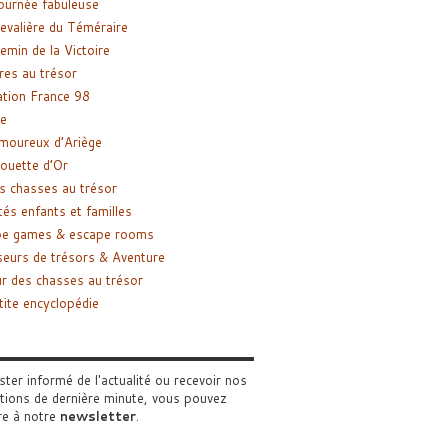
ournée fabuleuse
evalière du Téméraire
emin de la Victoire
res au trésor
tion France 98
e
moureux d’Ariège
ouette d’Or
s chasses au trésor
tés enfants et familles
pe games & escape rooms
eurs de trésors & Aventure
r des chasses au trésor
tite encyclopédie
ster informé de l'actualité ou recevoir nos
tions de dernière minute, vous pouvez
re à notre
newsletter
.