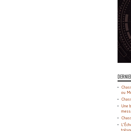
DERNIE
Chass
ou M
Chass
Une b
mess
Chass
L’Éch
tréso