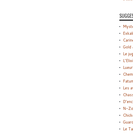
SUGGE
Myste
Exkal
Carin
Gold 
Le ju
L’Elix
Lueur
Chemi
Fatu
Les a
Chas
D’enc
N-Zo
Chick
Guard
Le Ta