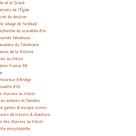
de et le Granit
ecrets de l’Égide
cret du destrier
le sillage de Sindbad
recherche du scarabée d’or
ournée fabuleuse
evalière du Téméraire
emin de la Victoire
res au trésor
tion France 98
e
moureux d’Ariège
ouette d’Or
s chasses au trésor
tés enfants et familles
pe games & escape rooms
eurs de trésors & Aventure
r des chasses au trésor
tite encyclopédie