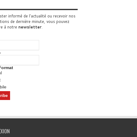
ster informé de l'actualité ou recevoir nos
tions de dernière minute, vous pouvez
re à notre
newsletter
.
o
Format
l
t
ile
EXION