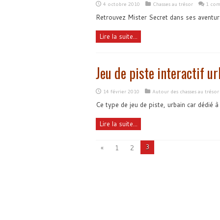
4 octobre 2010
Chasses au trésor
1 com
Retrouvez Mister Secret dans ses aventur
Lire la suite...
Jeu de piste interactif 
14 février 2010
Autour des chasses au trésor
Ce type de jeu de piste, urbain car dédié à
Lire la suite...
3
«
1
2