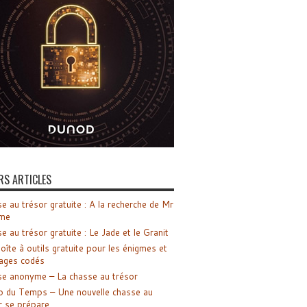
RS ARTICLES
e au trésor gratuite : A la recherche de Mr
me
e au trésor gratuite : Le Jade et le Granit
oîte à outils gratuite pour les énigmes et
ages codés
e anonyme – La chasse au trésor
o du Temps – Une nouvelle chasse au
r se prépare