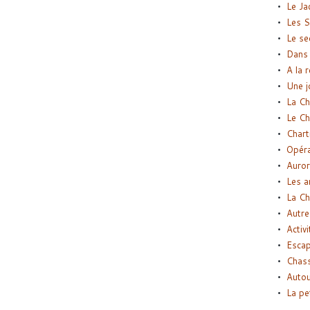
Le Ja
Les S
Le se
Dans 
A la 
Une j
La Ch
Le Ch
Chart
Opéra
Auror
Les a
La Ch
Autre
Activi
Esca
Chass
Autou
La pe