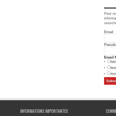
Pour re
informa
souscri
Email
Pseud
Email 
htm
tex
mob
INFORMATIONS IMPORTANTES
CONN