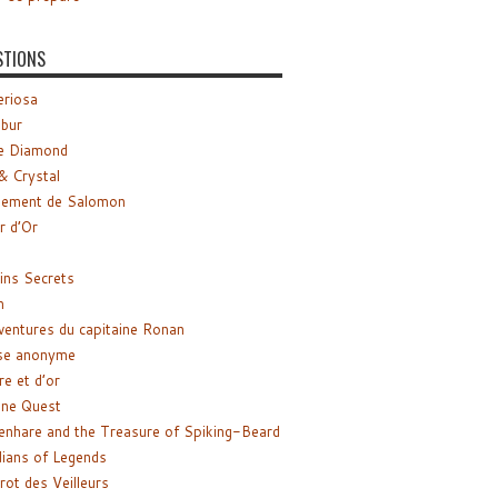
STIONS
riosa
ibur
e Diamond
& Crystal
gement de Salomon
ir d’Or
ns Secrets
m
ventures du capitaine Ronan
se anonyme
re et d’or
ne Quest
enhare and the Treasure of Spiking-Beard
ians of Legends
rot des Veilleurs