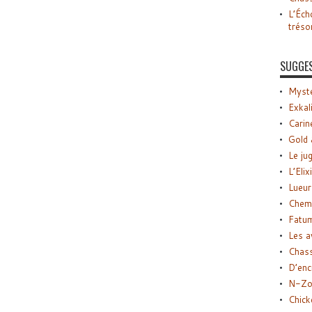
L’Éch
tréso
SUGGE
Myste
Exkal
Carin
Gold 
Le ju
L’Elix
Lueur
Chemi
Fatu
Les a
Chas
D’enc
N-Zo
Chick