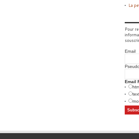
La pe
Pour re
informa
souscri
Email
Pseud
Email 
htm
tex
mob