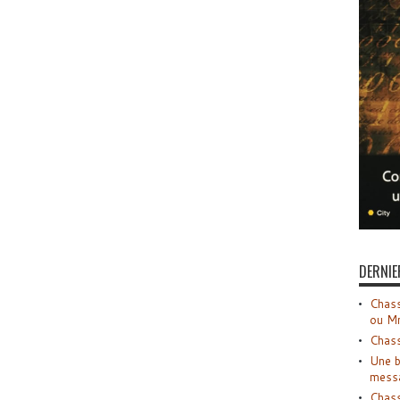
DERNIE
Chass
ou M
Chass
Une b
mess
Chass