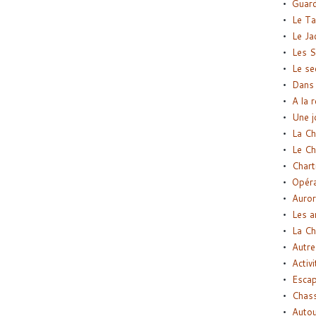
Guard
Le Ta
Le Ja
Les S
Le se
Dans 
A la 
Une j
La Ch
Le Ch
Chart
Opéra
Auror
Les a
La Ch
Autre
Activi
Esca
Chass
Autou