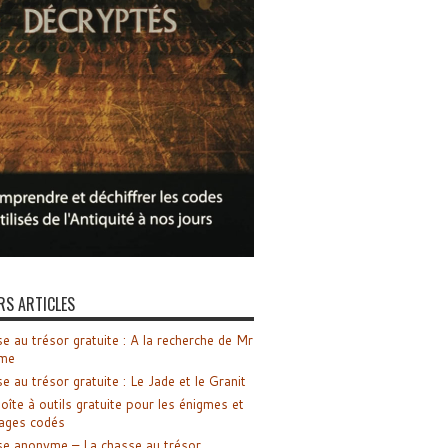
RS ARTICLES
e au trésor gratuite : A la recherche de Mr
me
e au trésor gratuite : Le Jade et le Granit
oîte à outils gratuite pour les énigmes et
ages codés
e anonyme – La chasse au trésor