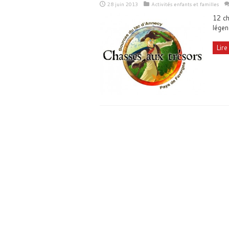
28 juin 2013
Activités enfants et familles
12 ch
légen
Lire 