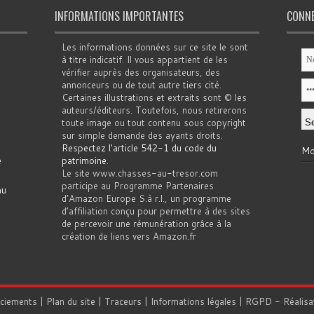
INFORMATIONS IMPORTANTES
CONN
Les informations données sur ce site le sont
à titre indicatif. Il vous appartient de les
vérifier auprès des organisateurs, des
annonceurs ou de tout autre tiers cité.
Certaines illustrations et extraits sont © les
auteurs/éditeurs. Toutefois, nous retirerons
toute image ou tout contenu sous copyright
sur simple demande des ayants droits.
Respectez l'article 542-1 du code du
Mo
e
patrimoine
.
Le site www.chasses-au-tresor.com
participe au Programme Partenaires
au
d’Amazon Europe S.à r.l., un programme
d’affiliation conçu pour permettre à des sites
de percevoir une rémunération grâce à la
création de liens vers Amazon.fr
rciements
|
Plan du site
|
Traceurs
|
Informations légales
|
RGPD
- Réalisa