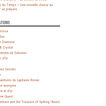
o du Temps – Une nouvelle chasse au
r se prépare
STIONS
riosa
ibur
e Diamond
& Crystal
gement de Salomon
ir d’Or
ns Secrets
m
ventures du capitaine Ronan
se anonyme
re et d’or
ne Quest
enhare and the Treasure of Spiking-Beard