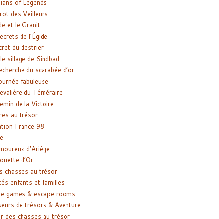
ians of Legends
rot des Veilleurs
de et le Granit
ecrets de l’Égide
cret du destrier
le sillage de Sindbad
recherche du scarabée d’or
ournée fabuleuse
evalière du Téméraire
emin de la Victoire
res au trésor
tion France 98
e
moureux d’Ariège
ouette d’Or
s chasses au trésor
tés enfants et familles
pe games & escape rooms
eurs de trésors & Aventure
r des chasses au trésor