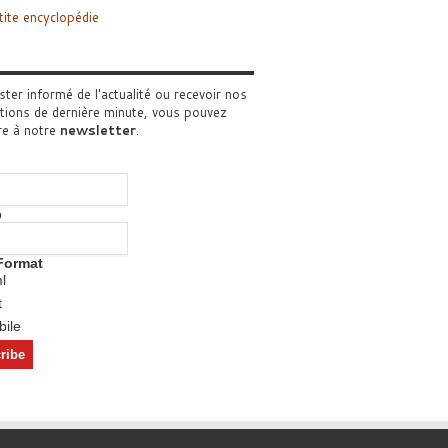
tite encyclopédie
ster informé de l'actualité ou recevoir nos
tions de dernière minute, vous pouvez
re à notre
newsletter
.
o
Format
l
t
ile