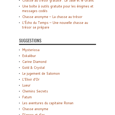
Chasse au trésor gratuite : Le Jade et le Granit
Une boîte à outils gratuite pour les énigmes et
messages codés
Chasse anonyme – La chasse au trésor
L’Écho du Temps – Une nouvelle chasse au
trésor se prépare
SUGGESTIONS
Mysteriosa
Exkalibur
Carine Diamond
Gold & Crystal
Le jugement de Salomon
L’Elixir d’Or
Lueur
Chemins Secrets
Fatum
Les aventures du capitaine Ronan
Chasse anonyme
D’encre et d’or