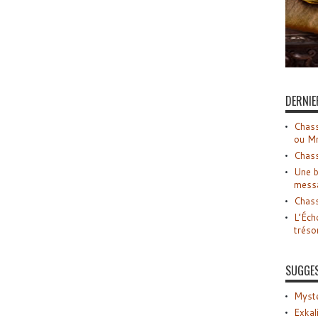
DERNIE
Chass
ou M
Chass
Une b
mess
Chass
L’Éch
tréso
SUGGE
Myste
Exkal