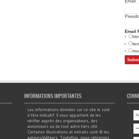
Email
Pseud
Email 
htm
tex
mob
INFORMATIONS IMPORTANTES
CONN
Les informations données sur ce site le sont
à titre indicatif. Il vous appartient de les
vérifier auprès des organisateurs, des
annonceurs ou de tout autre tiers cité.
Certaines illustrations et extraits sont © les
auteurs/éditeurs. Toutefois, nous retirerons