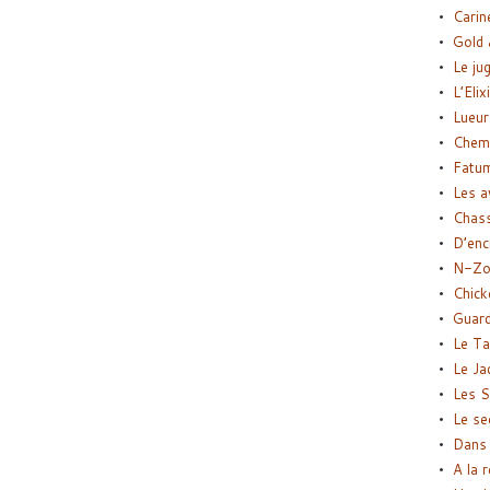
Carin
Gold 
Le ju
L’Elix
Lueur
Chemi
Fatu
Les a
Chas
D’enc
N-Zo
Chick
Guard
Le Ta
Le Ja
Les S
Le se
Dans 
A la 