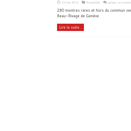
13 mai 2011
Actualités
Laisser un comm
280 montres rares et hors du commun ser
Beau-Rivage de Genève.
Lire la suite...