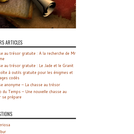
RS ARTICLES
e au trésor gratuite : A la recherche de Mr
me
e au trésor gratuite : Le Jade et le Granit
oîte à outils gratuite pour les énigmes et
ages codés
e anonyme – La chasse au trésor
o du Temps – Une nouvelle chasse au
r se prépare
STIONS
riosa
ibur