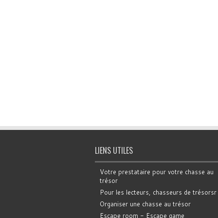
LIENS UTILES
Votre prestataire pour votre chasse au
trésor
Pour les lecteurs, chasseurs de trésorsr
Organiser une chasse au trésor
Escape room - Escape game