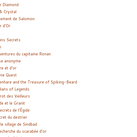
e Diamond
& Crystal
gement de Salomon
ir d’Or
ns Secrets
m
ventures du capitaine Ronan
se anonyme
re et d’or
ne Quest
enhare and the Treasure of Spiking-Beard
ians of Legends
rot des Veilleurs
de et le Granit
ecrets de l’Égide
cret du destrier
le sillage de Sindbad
recherche du scarabée d’or