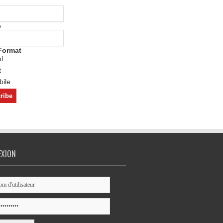
o
Format
l
t
ile
EXION