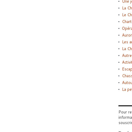
Une j
La Ch
Le Ch
Chart
Opéra
Auror
Les a
La Ch
Autre
Activi
Esca
Chass
Autou
La pe
Pour re
informa
souscri