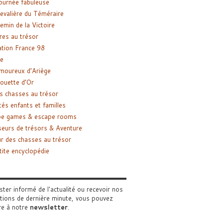
ournée fabuleuse
evalière du Téméraire
emin de la Victoire
res au trésor
tion France 98
e
moureux d’Ariège
ouette d’Or
s chasses au trésor
tés enfants et familles
pe games & escape rooms
eurs de trésors & Aventure
r des chasses au trésor
tite encyclopédie
ster informé de l'actualité ou recevoir nos
tions de dernière minute, vous pouvez
re à notre
newsletter
.