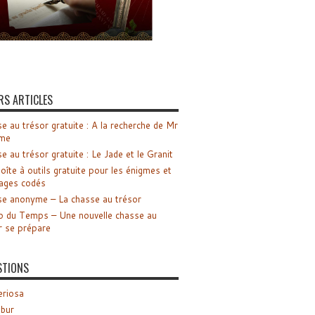
RS ARTICLES
e au trésor gratuite : A la recherche de Mr
me
e au trésor gratuite : Le Jade et le Granit
oîte à outils gratuite pour les énigmes et
ages codés
e anonyme – La chasse au trésor
o du Temps – Une nouvelle chasse au
r se prépare
STIONS
riosa
ibur