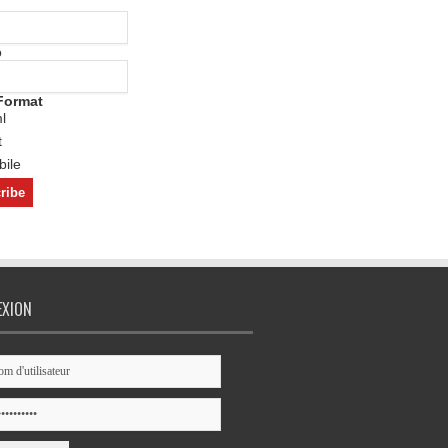
o
Format
l
t
ile
EXION