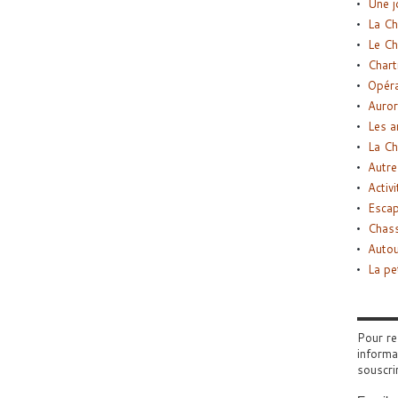
Une j
La Ch
Le Ch
Chart
Opéra
Auror
Les a
La Ch
Autre
Activi
Esca
Chass
Autou
La pe
Pour re
informa
souscri