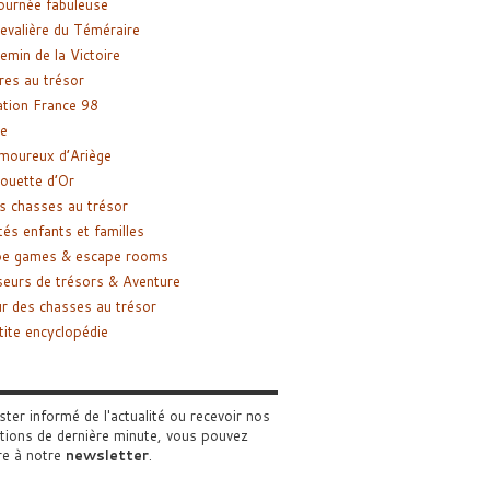
ournée fabuleuse
evalière du Téméraire
emin de la Victoire
res au trésor
tion France 98
e
moureux d’Ariège
ouette d’Or
s chasses au trésor
tés enfants et familles
pe games & escape rooms
eurs de trésors & Aventure
r des chasses au trésor
tite encyclopédie
ster informé de l'actualité ou recevoir nos
tions de dernière minute, vous pouvez
re à notre
newsletter
.