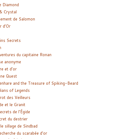
e Diamond
& Crystal
gement de Salomon
ir d’Or
ns Secrets
m
ventures du capitaine Ronan
se anonyme
re et d’or
ne Quest
enhare and the Treasure of Spiking-Beard
ians of Legends
rot des Veilleurs
de et le Granit
ecrets de l’Égide
cret du destrier
le sillage de Sindbad
recherche du scarabée d’or