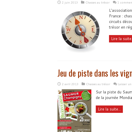
2 juin 2013
Chasses au trésor
1 commen
L'associatio
France : chas
circuits déco
trésor en rég
Lire la suite.
Jeu de piste dans les vig
2 avril 2013
Chasses au trésor
Laisser u
Sur la piste du Saum
de la journée Mondia
Lire la suite...