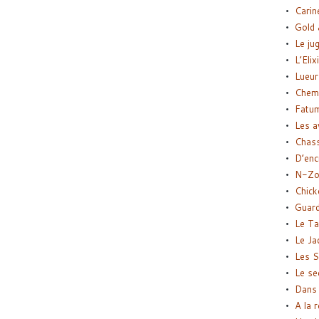
Carin
Gold 
Le ju
L’Elix
Lueur
Chemi
Fatu
Les a
Chas
D’enc
N-Zo
Chick
Guard
Le Ta
Le Ja
Les S
Le se
Dans 
A la 