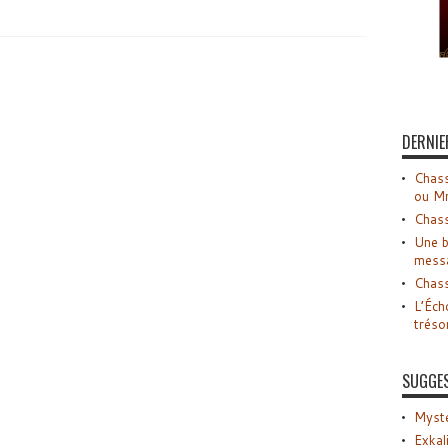
DERNIE
Chass
ou M
Chass
Une b
mess
Chass
L’Éch
tréso
SUGGE
Myste
Exkal