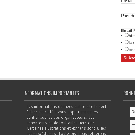
Email
Pseud
Email 
htm
tex
mob
INFORMATIONS IMPORTANTES
CONN
Les informations données sur ce site le sont
à titre indicatif. Il vous appartient de les
vérifier auprès des organisateurs, des
annonceurs ou de tout autre tiers cité.
Certaines illustrations et extraits sont © les
auteurs/éditeurs. Toutefois, nous retirerons