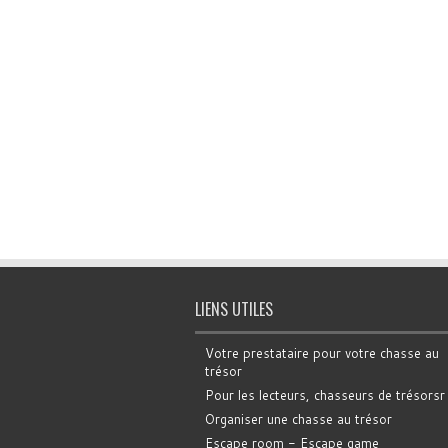
LIENS UTILES
Votre prestataire pour votre chasse au
trésor
Pour les lecteurs, chasseurs de trésorsr
Organiser une chasse au trésor
Escape room - Escape game