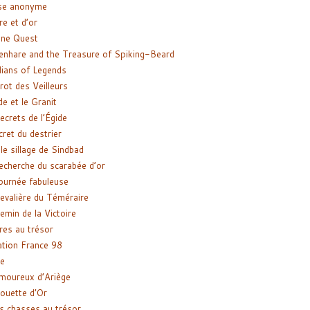
se anonyme
re et d’or
ne Quest
enhare and the Treasure of Spiking-Beard
ians of Legends
rot des Veilleurs
de et le Granit
ecrets de l’Égide
cret du destrier
le sillage de Sindbad
recherche du scarabée d’or
ournée fabuleuse
evalière du Téméraire
emin de la Victoire
res au trésor
tion France 98
e
moureux d’Ariège
ouette d’Or
s chasses au trésor