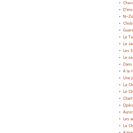
Chas
D’enc
N-Zo
Chick
Guard
Le Ta
Le Ja
Les S
Le se
Dans 
A la 
Une j
La Ch
Le Ch
Chart
Opéra
Auror
Les a
La Ch
Autre