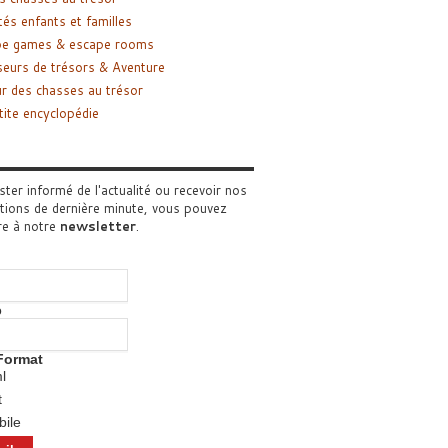
tés enfants et familles
pe games & escape rooms
eurs de trésors & Aventure
r des chasses au trésor
tite encyclopédie
ster informé de l'actualité ou recevoir nos
tions de dernière minute, vous pouvez
re à notre
newsletter
.
o
Format
l
t
ile