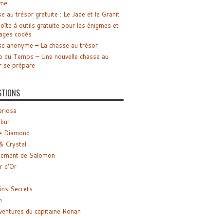
me
e au trésor gratuite : Le Jade et le Granit
oîte à outils gratuite pour les énigmes et
ages codés
e anonyme – La chasse au trésor
o du Temps – Une nouvelle chasse au
r se prépare
STIONS
riosa
ibur
e Diamond
& Crystal
gement de Salomon
ir d’Or
ns Secrets
m
ventures du capitaine Ronan