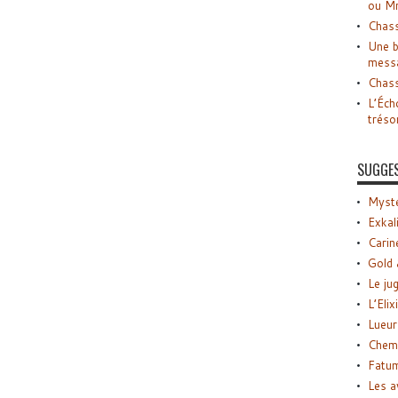
ou M
Chass
Une b
mess
Chass
L’Éch
tréso
SUGGE
Myste
Exkal
Carin
Gold 
Le ju
L’Elix
Lueur
Chemi
Fatu
Les a