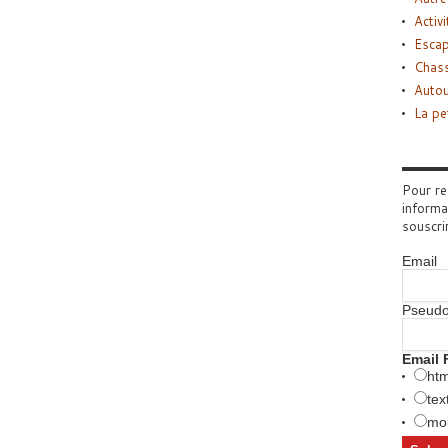
Activi
Esca
Chass
Autou
La pe
Pour re
informa
souscri
Email
Pseud
Email 
htm
tex
mob