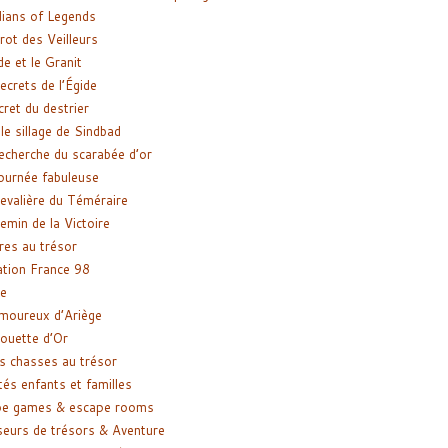
ians of Legends
rot des Veilleurs
de et le Granit
ecrets de l’Égide
cret du destrier
le sillage de Sindbad
recherche du scarabée d’or
ournée fabuleuse
evalière du Téméraire
emin de la Victoire
res au trésor
tion France 98
e
moureux d’Ariège
ouette d’Or
s chasses au trésor
tés enfants et familles
pe games & escape rooms
eurs de trésors & Aventure