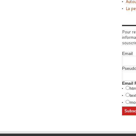
Autou
La pe
Pour re
informa
souscri
Email
Pseud
Email 
htm
tex
mob