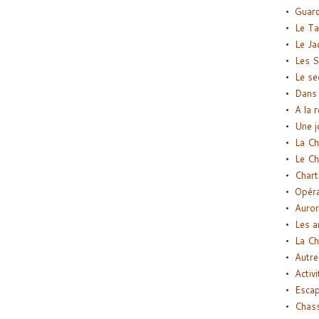
Guard
Le Ta
Le Ja
Les S
Le se
Dans 
A la 
Une j
La Ch
Le Ch
Chart
Opéra
Auror
Les a
La Ch
Autre
Activi
Esca
Chass