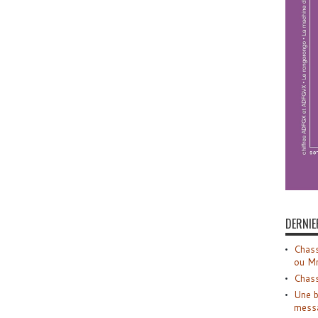
DERNIE
Chass
ou M
Chass
Une b
mess