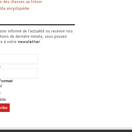
r des chasses au trésor
tite encyclopédie
ster informé de l'actualité ou recevoir nos
tions de dernière minute, vous pouvez
re à notre
newsletter
.
o
Format
l
t
ile