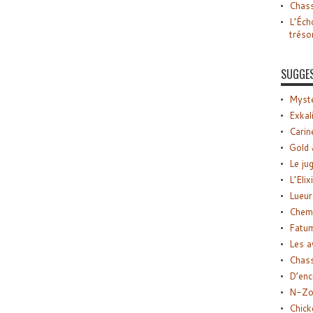
Chass
L’Éch
tréso
SUGGE
Myste
Exkal
Carin
Gold 
Le ju
L’Elix
Lueur
Chemi
Fatu
Les a
Chas
D’enc
N-Zo
Chick