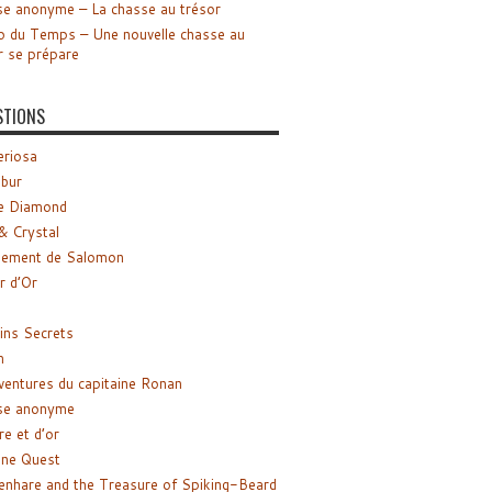
e anonyme – La chasse au trésor
o du Temps – Une nouvelle chasse au
r se prépare
STIONS
riosa
ibur
e Diamond
& Crystal
gement de Salomon
ir d’Or
ns Secrets
m
ventures du capitaine Ronan
se anonyme
re et d’or
ne Quest
enhare and the Treasure of Spiking-Beard