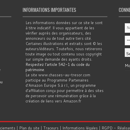
INFORMATIONS IMPORTANTES
CONN
Les informations données sur ce site le sont
à titre indicatif. Il vous appartient de les
vérifier auprès des organisateurs, des
annonceurs ou de tout autre tiers cité.
Certaines illustrations et extraits sont © les
auteurs/éditeurs. Toutefois, nous retirerons
toute image ou tout contenu sous copyright
sur simple demande des ayants droits.
Respectez l'article 542-1 du code du
Mo
e
patrimoine
.
Le site www.chasses-au-tresor.com
participe au Programme Partenaires
au
d’Amazon Europe S.à r.l., un programme
d’affiliation conçu pour permettre à des sites
de percevoir une rémunération grâce à la
création de liens vers Amazon.fr
rciements
|
Plan du site
|
Traceurs
|
Informations légales
|
RGPD
- Réalisa