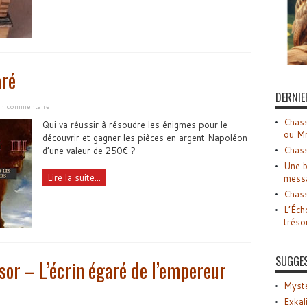
aré
DERNIE
 un commentaire
Chass
Qui va réussir à résoudre les énigmes pour le
ou M
découvrir et gagner les pièces en argent Napoléon
Chass
d’une valeur de 250€ ?
Une b
Lire la suite...
mess
Chass
L’Éch
tréso
SUGGE
sor – L’écrin égaré de l’empereur
Myste
Exkal