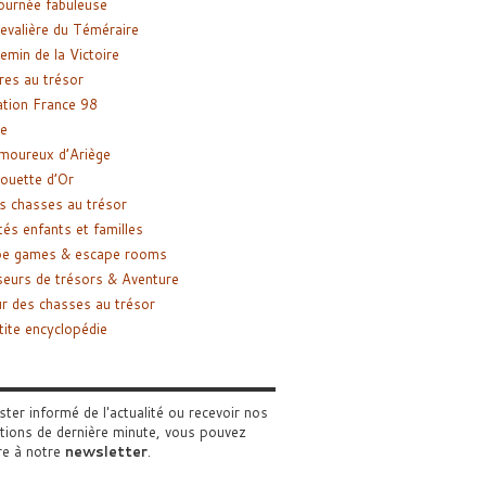
ournée fabuleuse
evalière du Téméraire
emin de la Victoire
res au trésor
tion France 98
e
moureux d’Ariège
ouette d’Or
s chasses au trésor
tés enfants et familles
pe games & escape rooms
eurs de trésors & Aventure
r des chasses au trésor
tite encyclopédie
ster informé de l'actualité ou recevoir nos
tions de dernière minute, vous pouvez
re à notre
newsletter
.