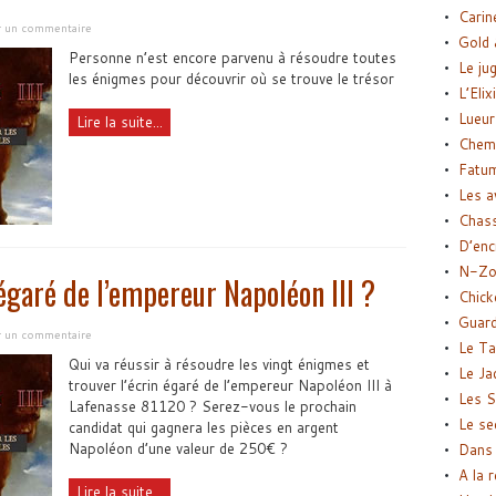
Carin
er un commentaire
Gold 
Personne n’est encore parvenu à résoudre toutes
Le ju
les énigmes pour découvrir où se trouve le trésor
L’Elix
Lueur
Lire la suite...
Chemi
Fatu
Les a
Chas
D’enc
N-Zo
égaré de l’empereur Napoléon III ?
Chick
Guard
er un commentaire
Le Ta
Qui va réussir à résoudre les vingt énigmes et
Le Ja
trouver l’écrin égaré de l’empereur Napoléon III à
Les S
Lafenasse 81120 ? Serez-vous le prochain
Le se
candidat qui gagnera les pièces en argent
Napoléon d’une valeur de 250€ ?
Dans 
A la 
Lire la suite...