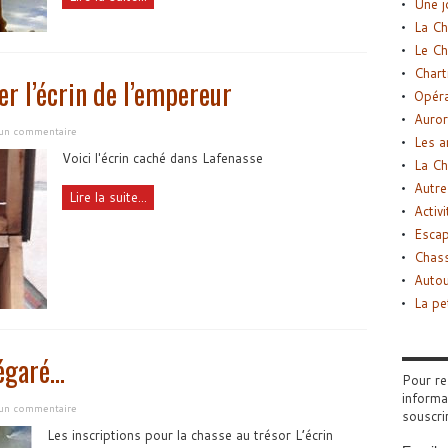
Une j
La Ch
Le Ch
Chart
r l’écrin de l’empereur
Opéra
Auror
 un commentaire
Les a
Voici l'écrin caché dans Lafenasse
La Ch
Autre
Lire la suite...
Activi
Esca
Chass
Autou
La pe
 égaré…
Pour re
informa
 un commentaire
souscri
Les inscriptions pour la chasse au trésor L’écrin