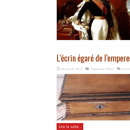
L’écrin égaré de l’empere
26 janvier 2017
Chasses au trésor
1 com
Lire la suite...