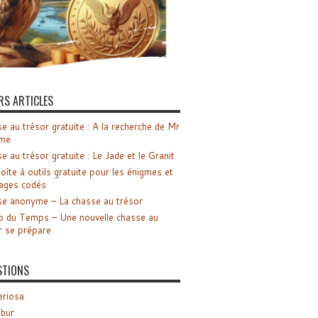
RS ARTICLES
e au trésor gratuite : A la recherche de Mr
me
e au trésor gratuite : Le Jade et le Granit
oîte à outils gratuite pour les énigmes et
ages codés
e anonyme – La chasse au trésor
o du Temps – Une nouvelle chasse au
r se prépare
STIONS
riosa
ibur