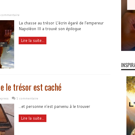
n commentaire
La chasse au trésor L’écrin égaré de l’empereur
Napoléon III a trouvé son épilogue
Lire la suite...
INSPIR
 le trésor est caché
xpress
1 commentaire
...et personne n'est parvenu à le trouver
Lire la suite...