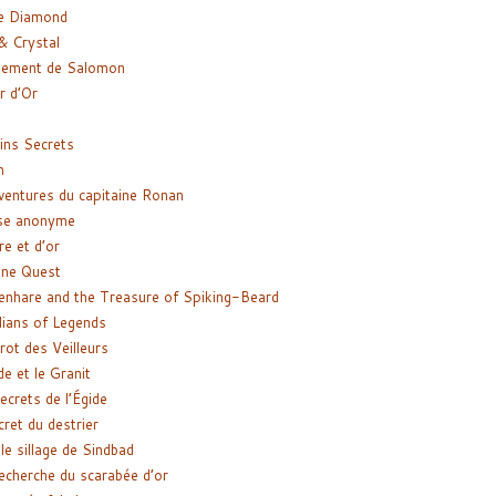
e Diamond
& Crystal
gement de Salomon
ir d’Or
ns Secrets
m
ventures du capitaine Ronan
se anonyme
re et d’or
ne Quest
enhare and the Treasure of Spiking-Beard
ians of Legends
rot des Veilleurs
de et le Granit
ecrets de l’Égide
cret du destrier
le sillage de Sindbad
recherche du scarabée d’or