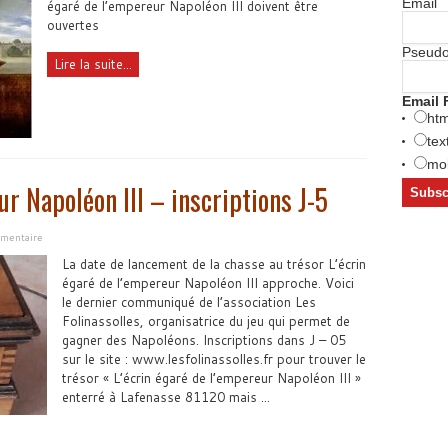
Email
égaré de l’empereur Napoléon III doivent être
ouvertes
Pseud
Lire la suite...
Email 
htm
tex
mob
ur Napoléon III – inscriptions J-5
mentaire
La date de lancement de la chasse au trésor L’écrin
égaré de l’empereur Napoléon III approche. Voici
le dernier communiqué de l’association Les
Folinassolles, organisatrice du jeu qui permet de
gagner des Napoléons. Inscriptions dans J – 05
sur le site : www.lesfolinassolles.fr pour trouver le
trésor « L’écrin égaré de l’empereur Napoléon III »
enterré à Lafenasse 81120 mais ...