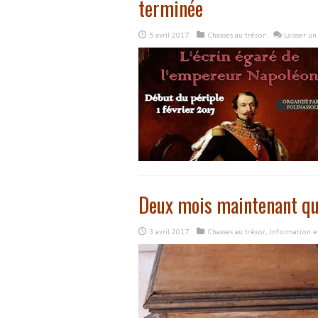
terminée
5 avril 2017
Chasses au trésor
Laisser u
Deux mois maintenant que
3 avril 2017
Chasses au trésor
,
Information e