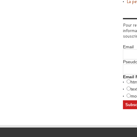
La pe
Pour re
informa
souscri
Email
Pseud
Email 
htm
tex
mob