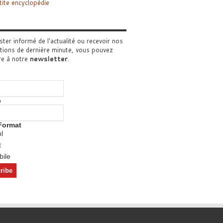
tite encyclopédie
ster informé de l'actualité ou recevoir nos
tions de dernière minute, vous pouvez
re à notre
newsletter
.
o
Format
l
t
ile