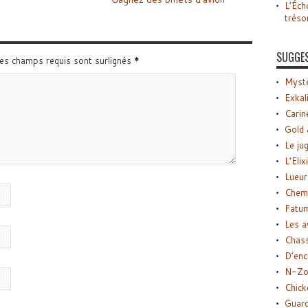
L’Éch
tréso
SUGGE
Les champs requis sont surlignés
*
Myste
Exkal
Carin
Gold 
Le ju
L’Elix
Lueur
Chemi
Fatu
Les a
Chas
D’enc
N-Zo
Chick
Guard