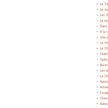
Le Ta
Le Ja
Les S
Le se
Dans 
A la 
Une j
La Ch
Le Ch
Chart
Opéra
Auror
Les a
La Ch
Autre
Activi
Esca
Chass
Autou