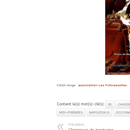
Crédit image :
association Les Folinassolles
Contient le(s) mot(s)-clé(s) :
81
CHASSE
MIDI-PYRÉNÉES
NAPOLÉON III
OCCITAN
Précédent :
Chroniques de montagne