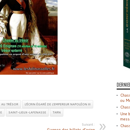
DERNIE
Chass
ou M
 AU TRÉSOR
L'ÉCRIN ÉGARÉ DE L'EMPEREUR NAPOLÉON III
Chass
IE
SAINT-LIEUX-LAFENASSE
TARN
Une b
mess
Suivant :
Chass
Gagnez des billets d’avion