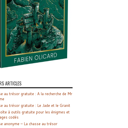
RS ARTICLES
e au trésor gratuite : A la recherche de Mr
me
e au trésor gratuite : Le Jade et le Granit
oîte à outils gratuite pour les énigmes et
ages codés
e anonyme – La chasse au trésor