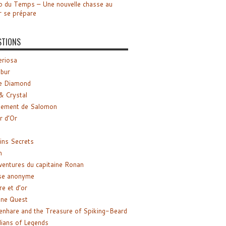
o du Temps – Une nouvelle chasse au
r se prépare
STIONS
riosa
ibur
e Diamond
& Crystal
gement de Salomon
ir d’Or
ns Secrets
m
ventures du capitaine Ronan
se anonyme
re et d’or
ne Quest
enhare and the Treasure of Spiking-Beard
ians of Legends