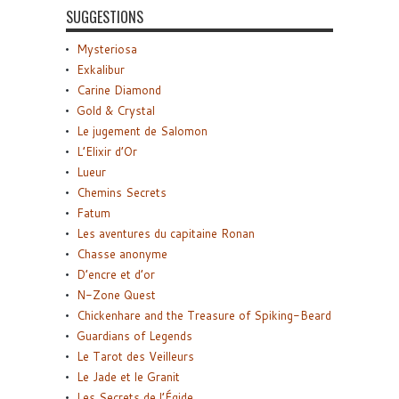
SUGGESTIONS
Mysteriosa
Exkalibur
Carine Diamond
Gold & Crystal
Le jugement de Salomon
L’Elixir d’Or
Lueur
Chemins Secrets
Fatum
Les aventures du capitaine Ronan
Chasse anonyme
D’encre et d’or
N-Zone Quest
Chickenhare and the Treasure of Spiking-Beard
Guardians of Legends
Le Tarot des Veilleurs
Le Jade et le Granit
Les Secrets de l’Égide