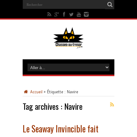
Accueil
»
Étiquette :
Navire
Tag archives :
Navire
Le Seaway Invincible fait