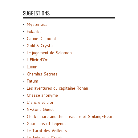
SUGGESTIONS
Mysteriosa
Exkalibur
Carine Diamond
Gold & Crystal
Le jugement de Salomon
L’Elixir d’Or
Lueur
Chemins Secrets
Fatum
Les aventures du capitaine Ronan
Chasse anonyme
D’encre et d’or
N-Zone Quest
Chickenhare and the Treasure of Spiking-Beard
Guardians of Legends
Le Tarot des Veilleurs
Le Jade et le Granit