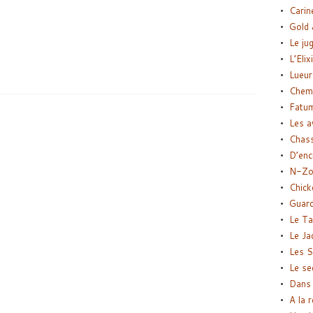
Carin
Gold 
Le ju
L’Elix
Lueur
Chemi
Fatu
Les a
Chas
D’enc
N-Zo
Chick
Guard
Le Ta
Le Ja
Les S
Le se
Dans 
A la 