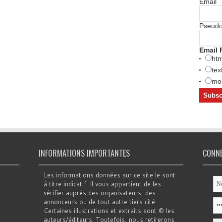
Email
Pseud
Email 
htm
tex
mob
INFORMATIONS IMPORTANTES
CONN
Les informations données sur ce site le sont
à titre indicatif. Il vous appartient de les
vérifier auprès des organisateurs, des
annonceurs ou de tout autre tiers cité.
Certaines illustrations et extraits sont © les
auteurs/éditeurs. Toutefois, nous retirerons