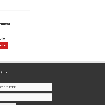
o
Format
l
t
ile
EXION