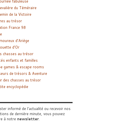
ournée fabuleuse
evalière du Téméraire
emin de la Victoire
res au trésor
tion France 98
e
moureux d’Ariège
ouette d’Or
s chasses au trésor
tés enfants et familles
pe games & escape rooms
eurs de trésors & Aventure
r des chasses au trésor
tite encyclopédie
ster informé de l'actualité ou recevoir nos
tions de dernière minute, vous pouvez
re à notre
newsletter
.