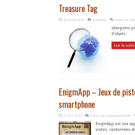
Treasure Tag
30 juillet 2013
Actualités
Laisser un co
übergizmo pr
d'objets
Lire la suite.
EnigmApp – Jeux de piste
smartphone
25 avril 2013
Autour des chasses au trésor
EnigmApp est une app
visites, randonnées et