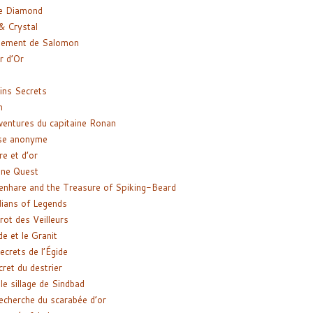
e Diamond
& Crystal
gement de Salomon
ir d’Or
ns Secrets
m
ventures du capitaine Ronan
se anonyme
re et d’or
ne Quest
enhare and the Treasure of Spiking-Beard
ians of Legends
rot des Veilleurs
de et le Granit
ecrets de l’Égide
cret du destrier
le sillage de Sindbad
recherche du scarabée d’or