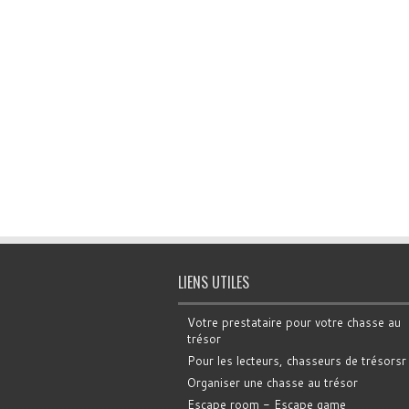
LIENS UTILES
Votre prestataire pour votre chasse au
trésor
Pour les lecteurs, chasseurs de trésorsr
Organiser une chasse au trésor
Escape room - Escape game