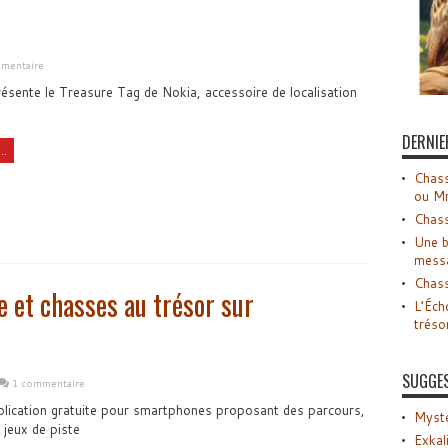
mmentaire
ésente le Treasure Tag de Nokia, accessoire de localisation
DERNIE
..
Chass
ou M
Chass
Une b
mess
Chass
 et chasses au trésor sur
L’Éch
tréso
SUGGE
1 commentaire
lication gratuite pour smartphones proposant des parcours,
Myste
 jeux de piste
Exkal