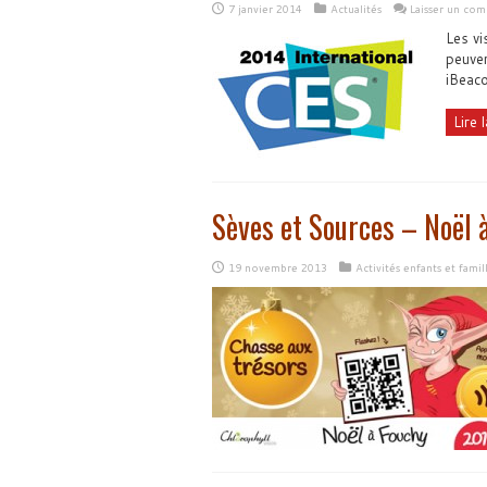
7 janvier 2014
Actualités
Laisser un co
Les vi
peuven
iBeac
Lire l
Sèves et Sources – Noël 
19 novembre 2013
Activités enfants et famil