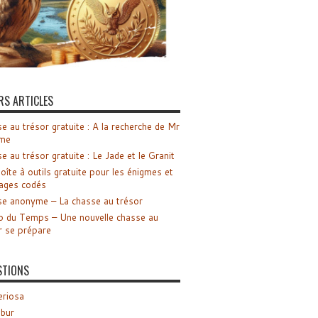
RS ARTICLES
e au trésor gratuite : A la recherche de Mr
me
e au trésor gratuite : Le Jade et le Granit
oîte à outils gratuite pour les énigmes et
ages codés
e anonyme – La chasse au trésor
o du Temps – Une nouvelle chasse au
r se prépare
STIONS
riosa
ibur