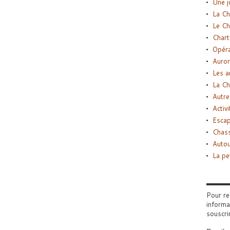
Une j
La Ch
Le Ch
Chart
Opéra
Auror
Les a
La Ch
Autre
Activi
Esca
Chass
Autou
La pe
Pour re
informa
souscri